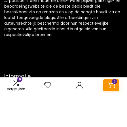
Airpods.be is een moderne alles-in-één prijsvergelijkings- en
beoordelingswebsite die de beste deals biedt die
beschikbaar zijn op amazon en u op de hoogte houdt via de
laatst toegevoegde blogs. Alle afbeeldingen zijn
auteursrechtelijk beschermd door hun respectievelijke
eigenaren. Alle geciteerde inhoud is afgeleid van hun
respectievelijke bronnen.
Informatie
0
0
Contact
Vergelijken
Klantenservice
Over ons
Onze webshops
Vacature