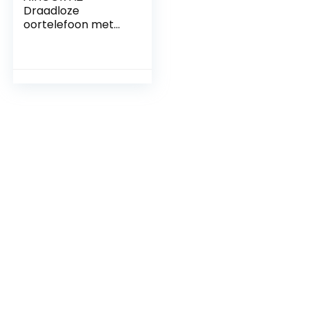
Draadloze
oortelefoon met
microfoon, voor iOS
en Android
telefoons, premium
bas-oordopjes,
waterdicht en
zweetbestendig