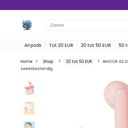
Search
for:
Airpods
Tot 20 EUR
20 tot 50 EUR
50 t
Home
Shop
20 tot 50 EUR
AIHOOR A2 Dr
zweetbestendig