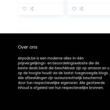
waterdichte
batterijduur met
Draadloze
oplaadcase –
Oordopjes,
compatibel met
Touch Control,
spraakassistent,
Wireless
ingebouwde
Earbuds 5.1, 25
microfoon voor
uur met USB-C
telefoongesprek
opladen met
ken, Bluetooth)
hardlopen,
zwart
Over ons
fitness
Airpods.be is een moderne alles-in-één
prijsvergelijkings- en beoordelingswebsite die de
beste deals biedt die beschikbaar zijn op amazon en u
op de hoogte houdt via de laatst toegevoegde blogs.
Alle afbeeldingen zijn auteursrechtelijk beschermd
door hun respectievelijke eigenaren. Alle geciteerde
inhoud is afgeleid van hun respectievelijke bronnen.