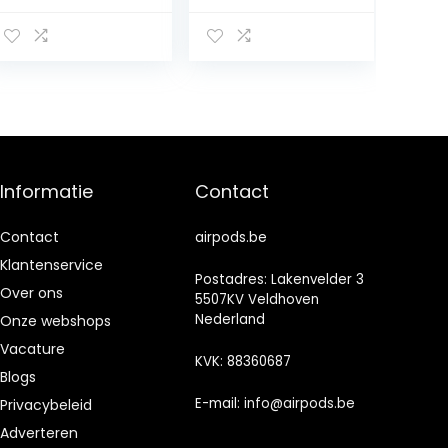
Hoofdtelefoon
Hoofdtelefoon
Draadloze
Touch Control
Oordopjes Met
met Draadloze
Microfoon,40 uur
Opladen IPX8
Speeltijd Touch
Waterdichte
Control Ipx7
Stereo
Waterdicht in
Oortelefoon in
Ear
Ear Headset
Hoofdtelefoon
Premium Diepe
Informatie
Contact
(Rosegold)
Bas Rose Gold
Contact
airpods.be
Klantenservice
Postadres: Lakenvelder 3
Over ons
5507KV Veldhoven
Nederland
Onze webshops
Vacature
KVK: 88360687
Blogs
E-mail:
info@airpods.be
Privacybeleid
Adverteren