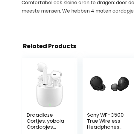
Comfortabel ook kleine oren te dragen: door d
meeste mensen. We hebben 4 maten oordopjes aa
Related Products
Draadloze
Sony WF-C500
Oortjes, yobola
True Wireless
Oordopjes
Headphones
Draadloos, IPX5
(tot 20 uur