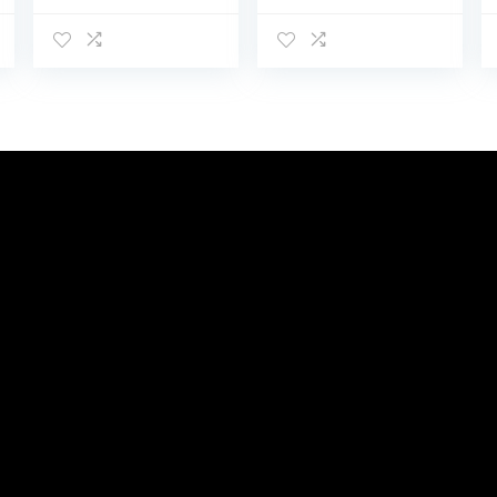
Max – Earpads
Hoofdtelefoon
voor
Touch Control
koptelefoon in
met Draadloze
groen
Opladen IPX8
Waterdichte
Stereo
Oortelefoon in
Ear Headset
Premium Diepe
Bas Zwart