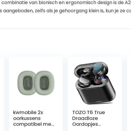
e combinatie van bionisch en ergonomisch design is de A
ngeboden, zelfs als je gehoorgang klein is, kun je ze 
kwmobile 2x
TOZO T6 True
oorkussens
Draadloze
compatibel met
Oordopjes
Apple AirPods
Bluetooth