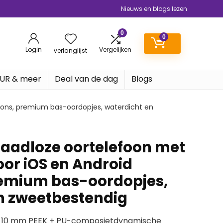
Nieuws en blogs lezen
0
0
Login
Vergelijken
verlanglijst
EUR & meer
Deal van de dag
Blogs
oons, premium bas-oordopjes, waterdicht en
aadloze oortelefoon met
oor iOS en Android
remium bas-oordopjes,
n zweetbestendig
 10 mm PEEK + PU-composietdynamische