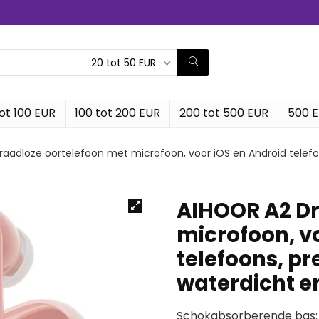
20 tot 50 EUR
ot 100 EUR
100 tot 200 EUR
200 tot 500 EUR
500 
aadloze oortelefoon met microfoon, voor iOS en Android telef
AIHOOR A2 Dr
microfoon, v
telefoons, p
waterdicht e
Schokabsorberende bas: