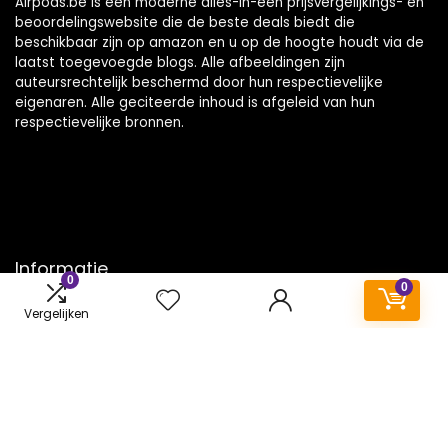
Airpods.be is een moderne alles-in-één prijsvergelijkings- en
beoordelingswebsite die de beste deals biedt die
beschikbaar zijn op amazon en u op de hoogte houdt via de
laatst toegevoegde blogs. Alle afbeeldingen zijn
auteursrechtelijk beschermd door hun respectievelijke
eigenaren. Alle geciteerde inhoud is afgeleid van hun
respectievelijke bronnen.
Informatie
0
0
Contact
Vergelijken
Klantenservice
Over ons
Onze webshops
Vacature