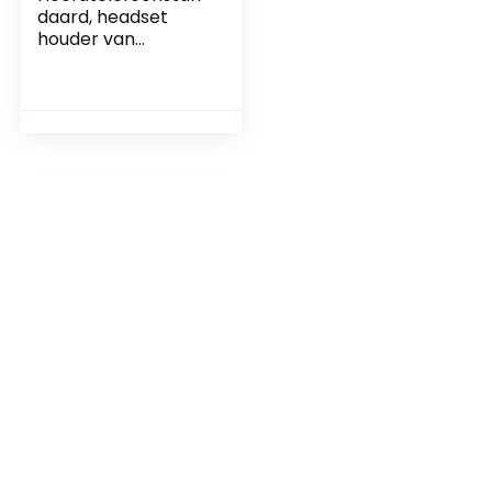
daard, headset
houder van
walnoothout en
aluminium, gaming
hoofdtelefoonhoud
er voor AirPods
Max, Beats, Bose,
Sennheiser, Sony,
Audio-Technica en
meer (grijs)