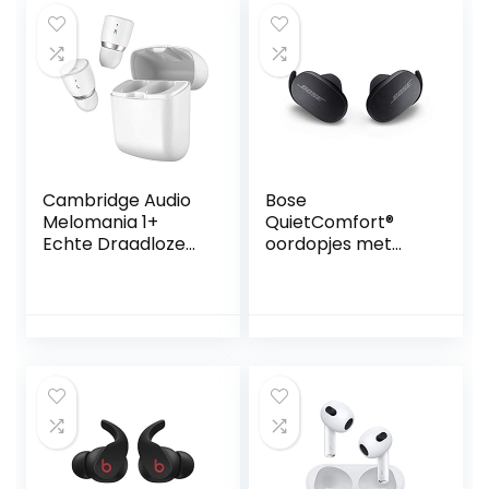
Cambridge Audio
Bose
Melomania 1+
QuietComfort®
Echte Draadloze
oordopjes met
Oordopjes –
ruisonderdrukking,
Bluetooth 5.0, Hi-Fi
volledig draadloze
Sound, In Ear
Bluetooth-
Hoofdtelefoon
oordopjes met
voor iPhone en
spraakbediening,
Android met
hoogwaardige
Oplaadhoesje en
ruisonderdrukking
App Control (Wit)
en oplaadcase,
zwart