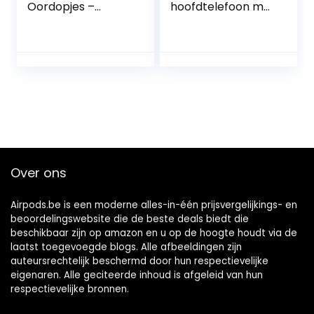
Oordopjes –
hoofdtelefoon met
Bluetooth
ruisonderdrukking
hoofdtelefoon met
(tot 24 uur
microfoon –
batterijduur,
Ruisonderdrukking
stabiele
oordopjes met
Bluetooth-
draadloze
verbinding,
oplaadhouder –
geoptimaliseerd
IPX5
voor Alexa en
Waterafstotend –
Google Assistant,
28 uur batterijduur
handsfree) zwart, 1
– Pearl
paar
Over ons
Airpods.be is een moderne alles-in-één prijsvergelijkings- en
beoordelingswebsite die de beste deals biedt die
beschikbaar zijn op amazon en u op de hoogte houdt via de
laatst toegevoegde blogs. Alle afbeeldingen zijn
auteursrechtelijk beschermd door hun respectievelijke
eigenaren. Alle geciteerde inhoud is afgeleid van hun
respectievelijke bronnen.