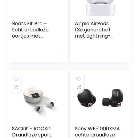
Beats Fit Pro –
Apple AirPods
Echt draadloze
(3e generatie)
oortjes met
met Lightning-
ruisonderdrukking
oplaadcase ​​​​​​​
– IPX4-
classificatie,
zweetbestendige
oortjes,
compatibel met
Apple en Android,
Class 1 Bluetooth®,
ingebouwde
microfoon – Zwart
SACKit – ROCKit
Sony WF-1000XM4
Draadloze sport
echte draadloze