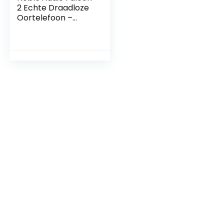
2 Echte Draadloze
Oortelefoon –
10+30 uur speeltijd,
Echte Draadloze
Spiegeling,
Bluetooth 5.2,
Draadloos
Opladen, IPX7
Waterdicht (Zwart)