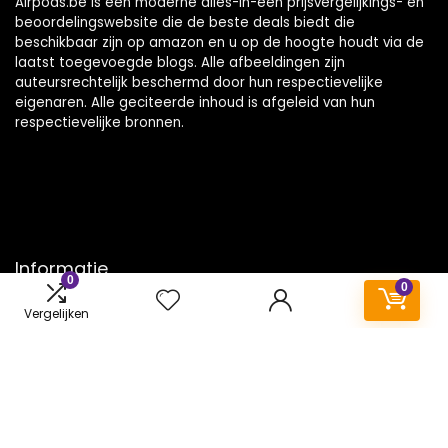
Airpods.be is een moderne alles-in-één prijsvergelijkings- en
beoordelingswebsite die de beste deals biedt die
beschikbaar zijn op amazon en u op de hoogte houdt via de
laatst toegevoegde blogs. Alle afbeeldingen zijn
auteursrechtelijk beschermd door hun respectievelijke
eigenaren. Alle geciteerde inhoud is afgeleid van hun
respectievelijke bronnen.
Informatie
0
0
Contact
Vergelijken
Klantenservice
Over ons
Onze webshops
Vacature