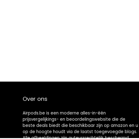
Over ons
Airpods.be is een moderne alles-in-één
prijsvergelijkings- en beoordelingswebsite die de
beste deals biedt die beschikbaar zijn op amazon en u
op de hoogte houdt via de laatst toegevoegde blogs.
Alle afbeeldingen zijn auteursrechtelijk beschermd