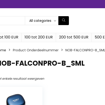
All categories
ot 100 EUR
100 tot 200 EUR
200 tot 500 EUR
500 
ome
Product Onderdeelnummer
‎NOB-FALCONPRO-B_SM
‎NOB-FALCONPRO-B_SML
t enkele resultaat weergeven