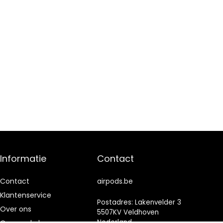
Informatie
Contact
Contact
airpods.be
Klantenservice
Postadres: Lakenvelder 3
Over ons
5507KV Veldhoven
Nederland
Onze webshops