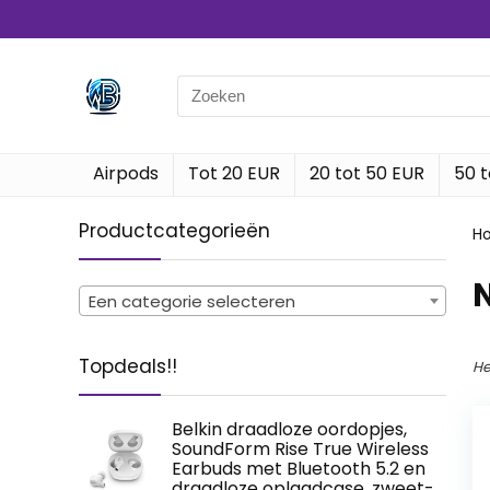
Search
for:
Airpods
Tot 20 EUR
20 tot 50 EUR
50 t
Productcategorieën
H
Een categorie selecteren
Topdeals!!
He
Belkin draadloze oordopjes,
SoundForm Rise True Wireless
Earbuds met Bluetooth 5.2 en
draadloze oplaadcase, zweet-