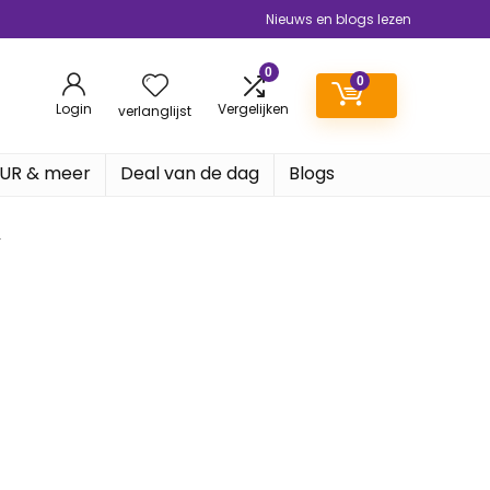
Nieuws en blogs lezen
0
0
Login
Vergelijken
verlanglijst
EUR & meer
Deal van de dag
Blogs
L