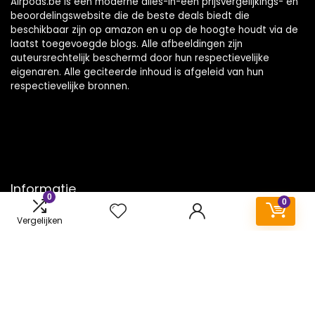
Airpods.be is een moderne alles-in-één prijsvergelijkings- en
beoordelingswebsite die de beste deals biedt die
beschikbaar zijn op amazon en u op de hoogte houdt via de
laatst toegevoegde blogs. Alle afbeeldingen zijn
auteursrechtelijk beschermd door hun respectievelijke
eigenaren. Alle geciteerde inhoud is afgeleid van hun
respectievelijke bronnen.
Informatie
0
0
Contact
Vergelijken
Klantenservice
Over ons
Onze webshops
Vacature