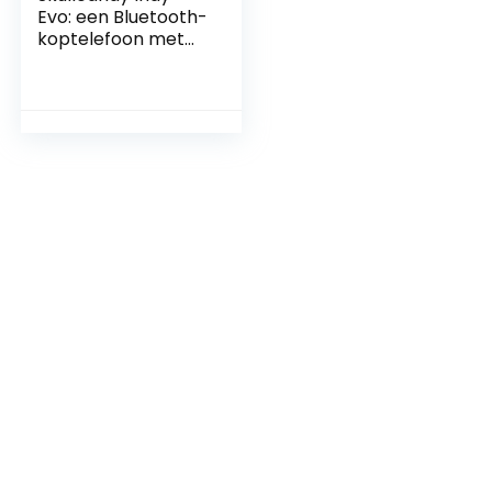
Evo: een Bluetooth-
koptelefoon met
microfoon, True
Wireless, een
zweet, water- en
stofbestendig
ontwerp en een
accuduur van 30
uur – Zwart