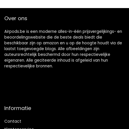
e microfoons, 32
uur ; Incl;
uur speeltijd,
oplaadcase
Touch Control,
Over ons
IPX6 waterdichte
sport oortelefoon
voor werk,
Airpods.be is een moderne alles-in-één prijsvergelijkings- en
hardlopen
beoordelingswebsite die de beste deals biedt die
beschikbaar zijn op amazon en u op de hoogte houdt via de
laatst toegevoegde blogs. Alle afbeeldingen zijn
auteursrechtelijk beschermd door hun respectievelijke
eigenaren. Alle geciteerde inhoud is afgeleid van hun
respectievelijke bronnen.
Informatie
Contact