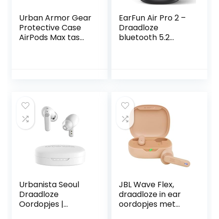
Urban Armor Gear
EarFun Air Pro 2 –
Protective Case
Draadloze
AirPods Max tas
bluetooth 5.2
nylon, grote lus
oordopjes – Hybrid
102750117272 Olive
active noise
cancelling – in-ear
– IPX5
Urbanista Seoul
JBL Wave Flex,
Draadloze
draadloze in ear
Oordopjes |
oordopjes met
Draadloze Oortjes
IP54 en IPX2