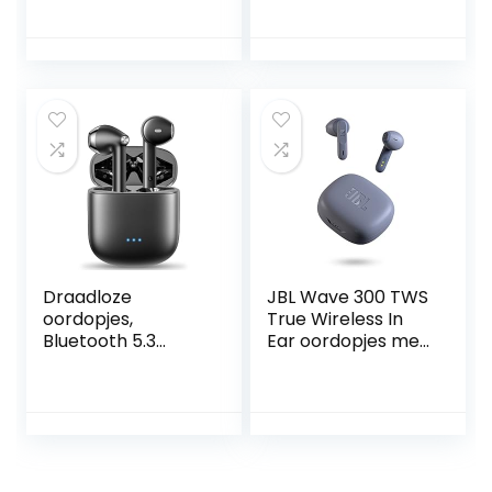
met Microfoon | 70
waterdichtheid,
ms Lage Latency
TalkThru en
Gaming Oordopjes
AmbientAware
| Bluetooth In-ear
technologie en
Hoofdtelefoon |
batterijduur van 32
Oplaadbare
uur, in zwart/wit/in
Oortjes | 32 Uur
blauw/beige/mint.
Speeltijd | Parelwit
Draadloze
JBL Wave 300 TWS
oordopjes,
True Wireless In
Bluetooth 5.3
Ear oordopjes met
hoofdtelefoons,
Bluetooth in Blauw
HiFi Stereo
; Draadloze oortjes
draadloze
met
hoofdtelefoon in
geïntegreerde
het oor met 4 ENC
microfoon ;
ruisonderdrukkend
Afspeeltijd van 26