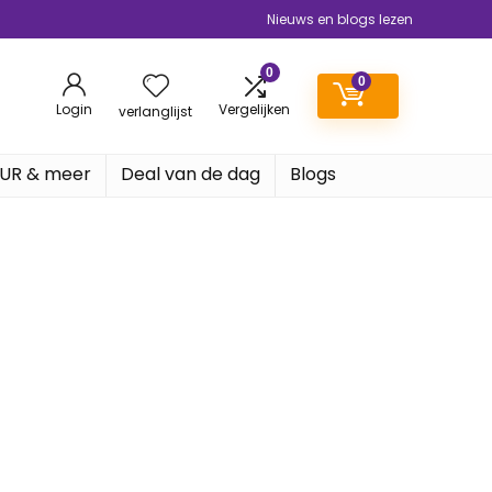
Nieuws en blogs lezen
0
0
Login
Vergelijken
verlanglijst
EUR & meer
Deal van de dag
Blogs