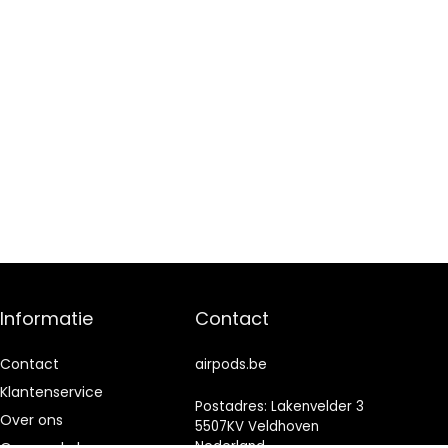
Informatie
Contact
Contact
airpods.be
Klantenservice
Postadres: Lakenvelder 3
Over ons
5507KV Veldhoven
Nederland
Onze webshops