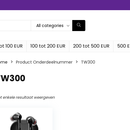
All categories
ot 100 EUR
100 tot 200 EUR
200 tot 500 EUR
500 
ome
Product Onderdeelnummer
‎TW300
‎TW300
t enkele resultaat weergeven