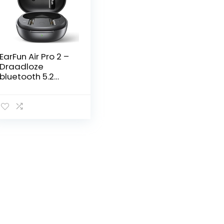
EarFun Air Pro 2 –
Draadloze
bluetooth 5.2
oordopjes –
Hybrid active
noise cancelling –
in-ear – IPX5