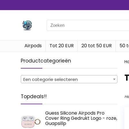
Search
for:
Airpods
Tot 20 EUR
20 tot 50 EUR
50 t
Productcategorieën
H
Een categorie selecteren
Topdeals!!
He
Guess Silicone Airpods Pro
Cover Ring Gedrukt Logo - roze,
Guapsillp