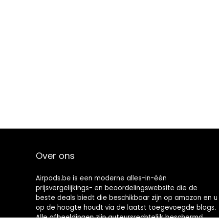
Over ons
Airpods.be is een moderne alles-in-één
prijsvergelijkings- en beoordelingswebsite die de
beste deals biedt die beschikbaar zijn op amazon en u
op de hoogte houdt via de laatst toegevoegde blogs.
Alle afbeeldingen zijn auteursrechtelijk beschermd