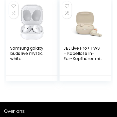
slaapmodus,
verbeterde smart
case voor
hoofdtelefoon
(alleen tas)
Samsung galaxy
JBL Live Pro+ TWS
buds live mystic
– Kabellose In-
white
Ear-Kopfhörer mit
Noise Cancelling in
Beige – Bis zu 28
Stunden
Akkulaufzeit – Inkl.
Ladebox, 44*100
*160mm,
JBLLIVEPROPTWSB
EG
Over ons