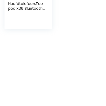
Hoofdtelefoon,Tao
pod X08 Bluetooth
Hoofdtelefoon
Draadloze
Oordopjes Met
Microfoon,40 uur
Speeltijd Touch
Control Ipx7
Waterdicht in Ear
Hoofdtelefoon
(Rosegold)