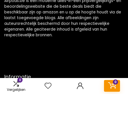
Airpods.be is een moderne alles-in-één prijsvergelijkings- en
beoordelingswebsite die de beste deals biedt die
beschikbaar zijn op amazon en u op de hoogte houdt via de
laatst toegevoegde blogs. Alle afbeeldingen zijn
auteursrechtelijk beschermd door hun respectievelijke
eigenaren. Alle geciteerde inhoud is afgeleid van hun
respectievelijke bronnen.
Informatie
0
0
Contact
Vergelijken
Klantenservice
Over ons
Onze webshops
Vacature