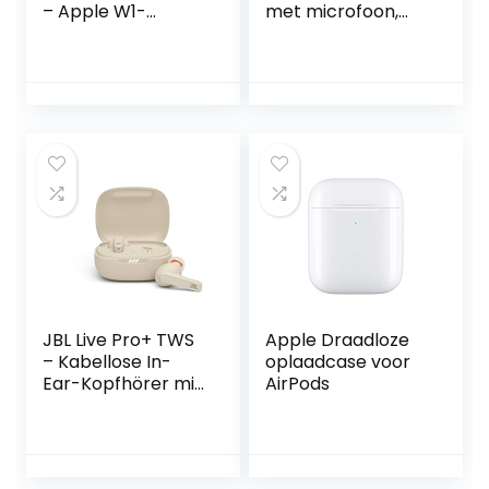
– Apple W1-
met microfoon,
koptelefoonchip,
AIR Pro 2
magnetische
oordopjes,
oortjes,
draadloos, HiFi IPX7
Class 1 Bluetooth,
waterdicht,
12 uur luisteren –
ruisonderdrukking,
Grijs
Touch Control30H,
sport met koord
JBL Live Pro+ TWS
Apple Draadloze
– Kabellose In-
oplaadcase voor
Ear-Kopfhörer mit
AirPods
Noise Cancelling in
Beige – Bis zu 28
Stunden
Akkulaufzeit – Inkl.