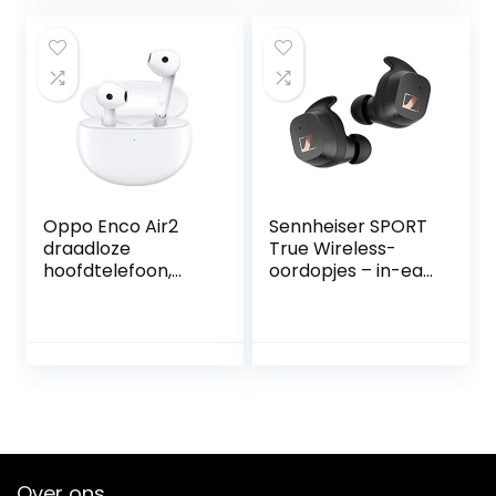
Ladebox, 44*100
*160mm,
JBLLIVEPROPTWSB
EG
Oppo Enco Air2
Sennheiser SPORT
draadloze
True Wireless-
hoofdtelefoon,
oordopjes – in-ear
Bluetooth 5.2,
hoofdtelefoon met
ruisonderdrukking,
bluetooth voor
draadloos
een actieve
opladen, batterij
levensstijl,
met grote
muziek/bellen met
capaciteit, wit
aanpasbare
akoestiek,
ruisonderdrukking,
aanraakbediening
Over ons
en IP54