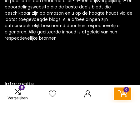
Airpods.be is een moderne alles-in-één prijsvergelijkings- en
beoordelingswebsite die de beste deals biedt die
beschikbaar zijn op amazon en u op de hoogte houdt via de
laatst toegevoegde blogs. Alle afbeeldingen zijn
auteursrechtelijk beschermd door hun respectievelijke
eigenaren. Alle geciteerde inhoud is afgeleid van hun
respectievelijke bronnen.
Informatie
0
0
Contact
Vergelijken
Klantenservice
Over ons
Onze webshops
Vacature