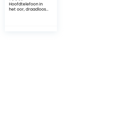
Hoofdtelefoon in
het oor, draadloos
5.1 hifi-stereogeluid,
touch control,
draadloos voor
ruisonderdrukking,
ingebouwde
microfoon, IPX7, 30
uur speeltijd, wit,
Y42, mini