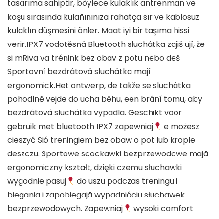
tasarıma sahiptir, böylece kulaklık antrenman ve
koşu sırasında kulañınınıza rahatça sır ve kablosuz
kulaklın düşmesini önler. Maat iyi bir taşıma hissi
verir.IPX7 vodotěsná Bluetooth sluchátka zajiš ují, že
si mRiva va trénink bez obav z potu nebo deš
Sportovní bezdrátová sluchátka mají
ergonomick.Het ontwerp, de takže se sluchátka
pohodlně vejde do ucha běhu, een brání tomu, aby
bezdrátová sluchátka vypadla. Geschikt voor
gebruik met bluetooth IPX7 zapewniaj
e możesz
cieszyć Sió treningiem bez obaw o pot lub krople
deszczu. Sportowe scockawki bezprzewodowe majã
ergonomiczny kształt, dzięki czemu słuchawki
wygodnie pasuj
do uszu podczas treningu i
biegania i zapobiegajã wypadnióciu słuchawek
bezprzewodowych. Zapewniaj
wysoki comfort