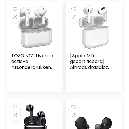
verbinding,
aangepast EQ3-
geluid en de
kleinste pasvorm
ooit, Zwart
TOZO NC2 Hybride
[Apple MFi
actieve
gecertificeerd]
ruisonderdrukkend
AirPods draadloze
e draadloze
oordopjes,
oordopjes in-ear
draadloze headset
detectiekoptelefo
met touch-
on, IPX6
control,
waterdichte
ruisonderdrukking,
Bluetooth 5.2
geïntegreerde
stereohoofdtelefo
microfoon met
on, meeslepend
oplaadcase-wit
geluid Premium
diepe