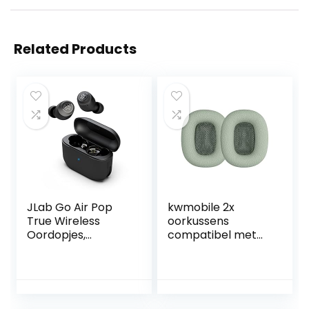
Related Products
JLab Go Air Pop
kwmobile 2x
True Wireless
oorkussens
Oordopjes,
compatibel met
Bluetooth
Apple AirPods Max
Draadloze
– Earpads voor
Hoofdtelefoon en
koptelefoon in
usb oplaadstation
groen
met dubbele