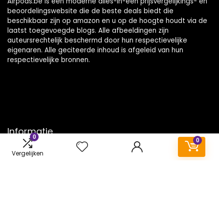
Airpods.be is een moderne alles-in-één prijsvergelijkings- en
beoordelingswebsite die de beste deals biedt die
beschikbaar zijn op amazon en u op de hoogte houdt via de
laatst toegevoegde blogs. Alle afbeeldingen zijn
auteursrechtelijk beschermd door hun respectievelijke
eigenaren. Alle geciteerde inhoud is afgeleid van hun
respectievelijke bronnen.
Informatie
0
0
Contact
Vergelijken
Klantenservice
Over ons
Onze webshops
Vacature