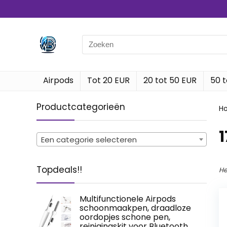
Search
for:
Airpods
Tot 20 EUR
20 tot 50 EUR
50 t
Productcategorieën
H
‎
Een categorie selecteren
Topdeals!!
He
Multifunctionele Airpods
schoonmaakpen, draadloze
oordopjes schone pen,
reinigingskit voor Bluetooth