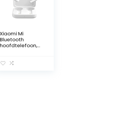
Xiaomi Mi
Bluetooth
hoofdtelefoon,
draadloos, True
Wireless-
hoofdtelefoon, 2
basic, wit,
draadloos