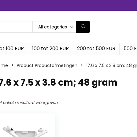
All categories
ot 100 EUR
100 tot 200 EUR
200 tot 500 EUR
500 
ome
Product Productafmetingen
‎17.6 x 7.5 x 3.8 cm; 48 
17.6 x 7.5 x 3.8 cm; 48 gram
t enkele resultaat weergeven