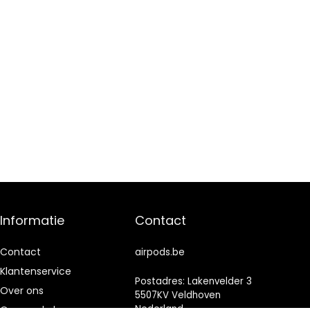
Informatie
Contact
Contact
airpods.be
Klantenservice
Postadres: Lakenvelder 3
Over ons
5507KV Veldhoven
Nederland
Onze webshops