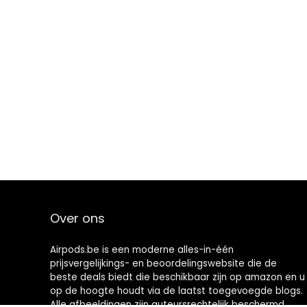
Over ons
Airpods.be is een moderne alles-in-één
prijsvergelijkings- en beoordelingswebsite die de
beste deals biedt die beschikbaar zijn op amazon en u
op de hoogte houdt via de laatst toegevoegde blogs.
Alle afbeeldingen zijn auteursrechtelijk beschermd