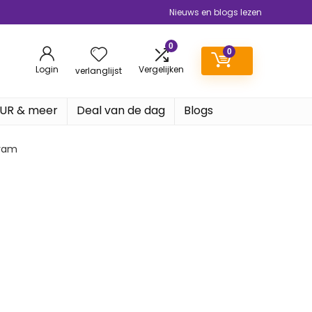
Nieuws en blogs lezen
0
0
Login
Vergelijken
verlanglijst
EUR & meer
Deal van de dag
Blogs
gram