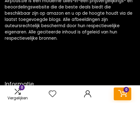
Airpods.be is een moderne alles-in-één prijsvergelijkings- en
beoordelingswebsite die de beste deals biedt die
beschikbaar zijn op amazon en u op de hoogte houdt via de
laatst toegevoegde blogs. Alle afbeeldingen zijn
auteursrechtelijk beschermd door hun respectievelijke
eigenaren. Alle geciteerde inhoud is afgeleid van hun
respectievelijke bronnen.
Informatie
0
0
Contact
Vergelijken
Klantenservice
Over ons
Onze webshops
Vacature