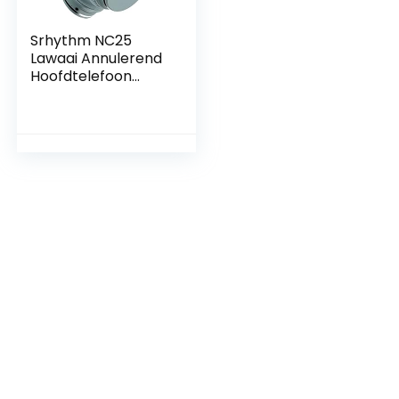
Srhythm NC25
Lawaai Annulerend
Hoofdtelefoon
Bluetooth 5.0,
Lichtgewicht
Draadloze Headset
Over-oor Met Lage
Latency Game
Mode, 50H
Playtime,
Geheugen Eiwit Oor
Cups