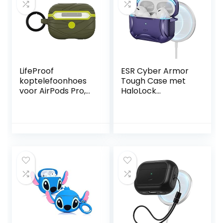
LifeProof
ESR Cyber Armor
koptelefoonhoes
Tough Case met
voor AirPods Pro,
HaloLock
schokbestendig,
Compatibel met
valbestendig,
AirPods Pro (2e
ultradun,
generatie/1e
krasbeschermings
generatie),
hoes , inclusief
MagSafe Ready,
karabijnhaak,
krachtige
duurzaam
valbescherming,
gemaakt, Groen
magnetisch
deksel, hoesje voor
AirPods Pro 2,
paars