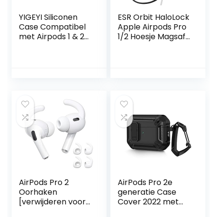
YIGEYI Siliconen
ESR Orbit HaloLock
Case Compatibel
Apple Airpods Pro
met Airpods 1 & 2
1/2 Hoesje Magsafe
Grappige Leuke 3D
Zwart
Cartoon Cover
[3D-Animatieserie
Avatar] (Big Ear
Stitch)
AirPods Pro 2
AirPods Pro 2e
Oorhaken
generatie Case
[verwijderen voor
Cover 2022 met
het opladen] Grip
sluitdeksel en