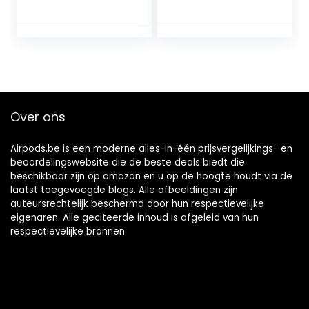
Tips Anti Slip
sleutelhangerhaak
oordopjes
, dubbellaags,
Compatibel met
stofdicht,
Apple AirPods pro
schokbestendig,
2e generatie
robuuste hoes
(groot)
(zwart)
Over ons
Airpods.be is een moderne alles-in-één prijsvergelijkings- en
beoordelingswebsite die de beste deals biedt die
beschikbaar zijn op amazon en u op de hoogte houdt via de
laatst toegevoegde blogs. Alle afbeeldingen zijn
auteursrechtelijk beschermd door hun respectievelijke
eigenaren. Alle geciteerde inhoud is afgeleid van hun
respectievelijke bronnen.