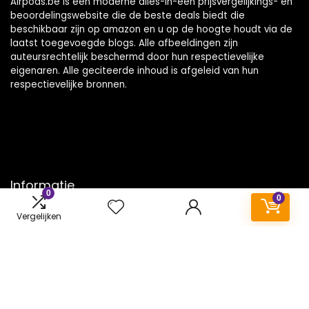
Airpods.be is een moderne alles-in-één prijsvergelijkings- en
beoordelingswebsite die de beste deals biedt die
beschikbaar zijn op amazon en u op de hoogte houdt via de
laatst toegevoegde blogs. Alle afbeeldingen zijn
auteursrechtelijk beschermd door hun respectievelijke
eigenaren. Alle geciteerde inhoud is afgeleid van hun
respectievelijke bronnen.
Informatie
0
0
Contact
Vergelijken
Klantenservice
Over ons
Onze webshops
Vacature