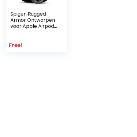
Spigen Rugged
Armor Ontworpen
voor Apple Airpods
Case 1 & 2 Hoesje
[Front LED Visible]
– Matzwart
Free!