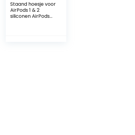
Staand hoesje voor
AirPods 1 & 2
siliconen AirPods
hoesje, zichtbaar
oplaadbaar, extra
grip hoogglans
oppervlakteafwerk
ing, compatibel
met draadloos
opladen – Zwart