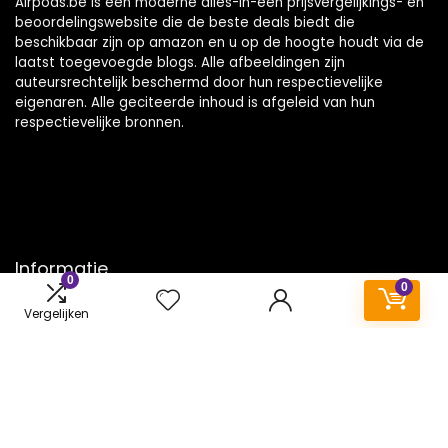
Airpods.be is een moderne alles-in-één prijsvergelijkings- en
beoordelingswebsite die de beste deals biedt die
beschikbaar zijn op amazon en u op de hoogte houdt via de
laatst toegevoegde blogs. Alle afbeeldingen zijn
auteursrechtelijk beschermd door hun respectievelijke
eigenaren. Alle geciteerde inhoud is afgeleid van hun
respectievelijke bronnen.
Informatie
0
0
Contact
Vergelijken
Klantenservice
Over ons
Onze webshops
Vacature