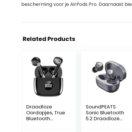
bescherming voor je AirPods Pro. Daarnaast bi
Related Products
Draadloze
SoundPEATS
Oordopjes, True
Sonic Bluetooth
Bluetooth
5.2 Draadloze
Hoofdtelefoon
Oortelefoon In-
Mini
Ear Draadloze