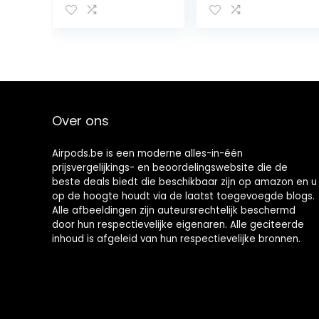
Oordopjes
Diepe Bas
Stereo Geluid
TrueWireless
Mirroring
Hoofdtelefoon
35 Uur Speeltijd
met Type-C
Over ons
Opladen
Airpods.be is een moderne alles-in-één
prijsvergelijkings- en beoordelingswebsite die de
beste deals biedt die beschikbaar zijn op amazon en u
op de hoogte houdt via de laatst toegevoegde blogs.
Alle afbeeldingen zijn auteursrechtelijk beschermd
door hun respectievelijke eigenaren. Alle geciteerde
inhoud is afgeleid van hun respectievelijke bronnen.