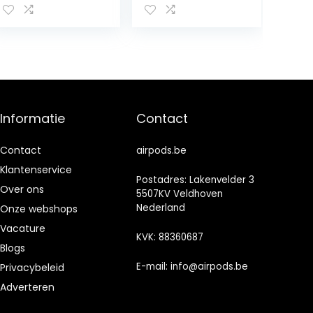
oordopjes,
draadloos, HiFi
IPX7 waterdicht,
ruisonderdrukkin
g, Touch
Control30H,
sport met koord
Informatie
Contact
Contact
airpods.be
Klantenservice
Postadres: Lakenvelder 3
Over ons
5507KV Veldhoven
Nederland
Onze webshops
Vacature
KVK: 88360687
Blogs
E-mail:
info@airpods.be
Privacybeleid
Adverteren