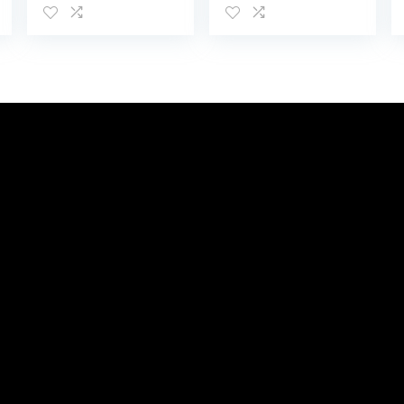
noise cancelling
in Beige – Bis zu
– in-ear – IPX5
28 Stunden
Akkulaufzeit –
Inkl. Ladebox,
44*100 *160mm,
JBLLIVEPROPTWS
BEG