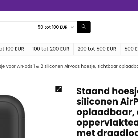
50 tot 100 EUR
ot 100 EUR
100 tot 200 EUR
200 tot 500 EUR
500 
e voor AirPods 1 & 2 siliconen AirPods hoesje, zichtbaar oplaadb
Staand hoesje
siliconen Air
oplaadbaar, 
oppervlaktea
met draadloo