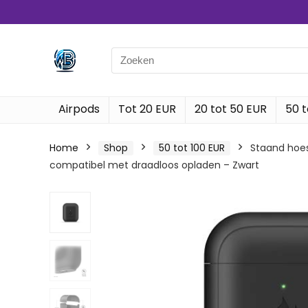
Search
for:
Airpods
Tot 20 EUR
20 tot 50 EUR
50 t
Home
Shop
50 tot 100 EUR
Staand hoesj
compatibel met draadloos opladen – Zwart