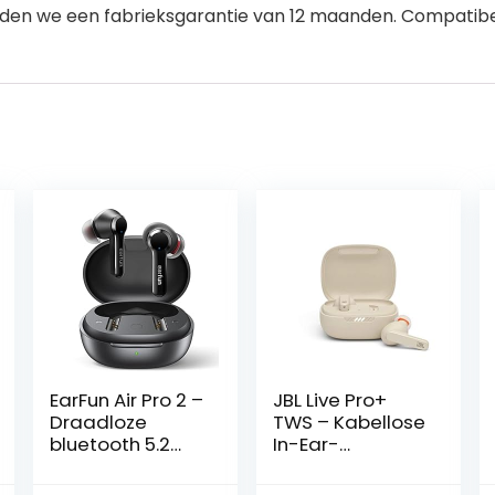
eden we een fabrieksgarantie van 12 maanden. Compatib
EarFun Air Pro 2 –
JBL Live Pro+
Draadloze
TWS – Kabellose
bluetooth 5.2
In-Ear-
oordopjes –
Kopfhörer mit
Hybrid active
Noise Cancelling