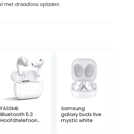
el met draadloos opladen.
FASSME
Samsung
Bluetooth 5.3
galaxy buds live
Hoofdtelefoon
mystic white
met microfoon,
AIR Pro 2