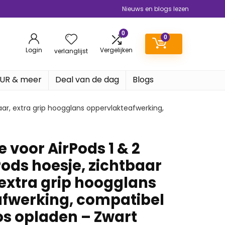
Nieuws en blogs lezen
0
0
Login
Vergelijken
verlanglijst
EUR & meer
Deal van de dag
Blogs
aar, extra grip hoogglans oppervlakteafwerking,
 voor AirPods 1 & 2
Pods hoesje, zichtbaar
extra grip hoogglans
fwerking, compatibel
s opladen – Zwart