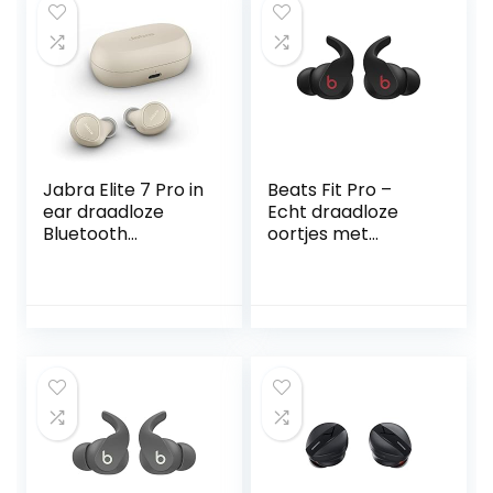
Jabra Elite 7 Pro in
Beats Fit Pro –
ear draadloze
Echt draadloze
Bluetooth
oortjes met
oordopjes –
ruisonderdrukking
aanpasbare active
– IPX4-
noise cancellation
classificatie,
– compact design
zweetbestendige
met Jabra
oortjes,
MultiSensor Voice
compatibel met
voor heldere
Apple en Android,
gesprekken –
Class 1 Bluetooth®,
goud/beige
ingebouwde
microfoon – Zwart