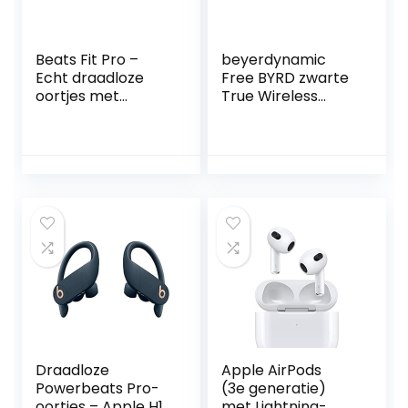
Beats Fit Pro –
beyerdynamic
Echt draadloze
Free BYRD zwarte
oortjes met
True Wireless
ruisonderdrukking
Bluetooth in-ear
– IPX4-
hoofdtelefoon,
classificatie,
Active Noise
zweetbestendige
Cancelling, lange
oortjes,
batterijduur,
compatibel met
microfoon, IPX4,
Apple en Android,
klankpersonaliseri
Class 1 Bluetooth®,
ng en Alexa
ingebouwde
ingebouwde
microfoon –
Muntgrijs
Draadloze
Apple AirPods
Powerbeats Pro-
(3e generatie)
oortjes – Apple H1-
met Lightning-