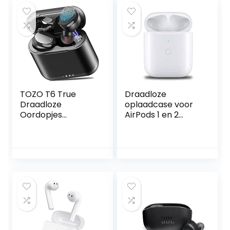
stereo diepe bas,
Bluetooth-
hoofdtelefoon
IPX7 waterdicht,
mini-ontwerp,
aanraakbediening
(zwart)
TOZO T6 True
Draadloze
Draadloze
oplaadcase voor
Oordopjes
AirPods 1 en 2
Bluetooth
generatie, AirPods
Hoofdtelefoon
Wireless Charging
Touch Control met
Case vervanging
Draadloze
met Bluetooth
Opladen IPX8
synchronisatiekno
Waterdichte
p, vervangende
Stereo
oplaadcase met
Oortelefoon in Ear
ingebouwde 450
Headset Premium
mAh batterij
Diepe Bas Zwart