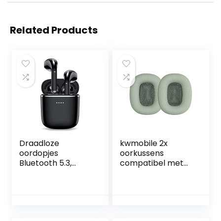
Related Products
Draadloze
kwmobile 2x
oordopjes
oorkussens
Bluetooth 5.3,
compatibel met
draadloze
Apple AirPods Max
hoofdtelefoon met
– Earpads voor
45 uur speeltijd, 13
koptelefoon in
mm driver
groen
Dynamic, HiFi