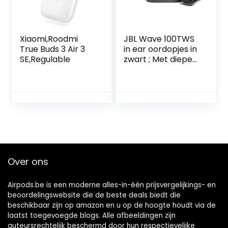
Xiaomi,Roodmi
JBL Wave 100TWS
True Buds 3 Air 3
in ear oordopjes in
SE,Regulable
zwart ; Met diepe
bas, compact
formaat en
batterijduur van 20
uur
Over ons
Airpods.be is een moderne alles-in-één prijsvergelijkings- en
beoordelingswebsite die de beste deals biedt die
beschikbaar zijn op amazon en u op de hoogte houdt via de
laatst toegevoegde blogs. Alle afbeeldingen zijn
auteursrechtelijk beschermd door hun respectievelijke