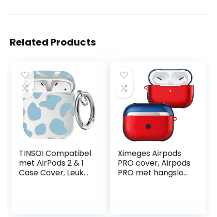
Related Products
TINSOI Compatibel
Ximeges Airpods
met AirPods 2 & 1
PRO cover, Airpods
Case Cover, Leuke
PRO met hangslot,
Melkkoe Patroon
stootvaste
Zachte TPU
hardcase met
Beschermhoes
sleutelhanger,
Huid Draagbare &
compatibel met