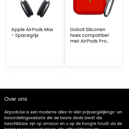
Apple AirPods Max
Doboli Siliconen
– Spacegrijs
hoes compatibel
met AirPods Pro
Case Front LED
zichtbare hoes
voor AirPods Pro
Gules
Over ons
Airpods.be is een moderne alles-in-één prijsvergelijkings- en
beoordelingswebsite die de beste deals biedt die
beschikbaar zijn op amazon en u op de hoogte houdt via de