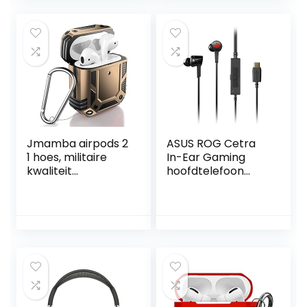
Schokbestendige
Apple Airpods Pro
Mannen Vrouwen
Gen – rood blauw
Meisjes met
Sleutelhanger
Jmamba airpods 2
ASUS ROG Cetra
1 hoes, militaire
In-Ear Gaming
kwaliteit
hoofdtelefoon
beschermhoezen
Virtual 7.1 Sound
voor airpods 2e
Eén maat zwart
generatie hoes
met harde pc en
zachte TPU cover,
compatibel met
draadloos opladen