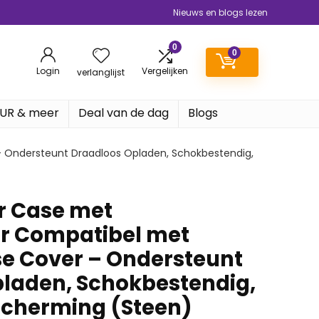
Nieuws en blogs lezen
0
0
Login
Vergelijken
verlanglijst
EUR & meer
Deal van de dag
Blogs
– Ondersteunt Draadloos Opladen, Schokbestendig,
r Case met
r Compatibel met
se Cover – Ondersteunt
laden, Schokbestendig,
scherming (Steen)