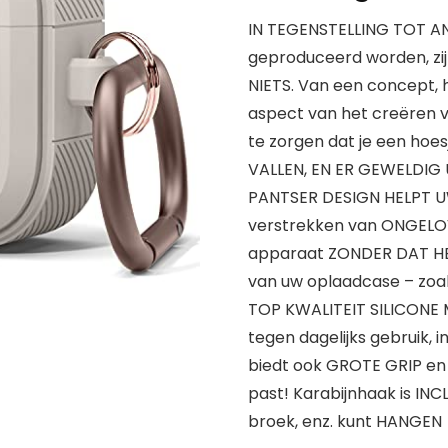
IN TEGENSTELLING TOT A
geproduceerd worden, zij
NIETS. Van een concept, 
aspect van het creëren 
te zorgen dat je een hoe
VALLEN, EN ER GEWELDIG 
PANTSER DESIGN HELPT 
verstrekken van ONGELO
apparaat ZONDER DAT HE
van uw oplaadcase – zo
TOP KWALITEIT SILICON
tegen dagelijks gebruik, i
biedt ook GROTE GRIP en 
past! Karabijnhaak is INC
broek, enz. kunt HANGEN