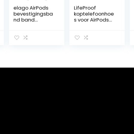
elago AirPods
LifeProof
bevestigingsba
koptelefoonhoe
nd band
s voor AirPods
compatibel met
Pro,
Apple AirPods 1
schokbestendig,
en 2 – van
valbestendig,
soepele
ultradun,
siliconen, 45 cm,
krasbeschermin
perfect voor
gs hoes ,
sport, vrije tijd
inclusief
en outdoor
karabijnhaak,
activiteiten (wit)
duurzaam
gemaakt, Groen