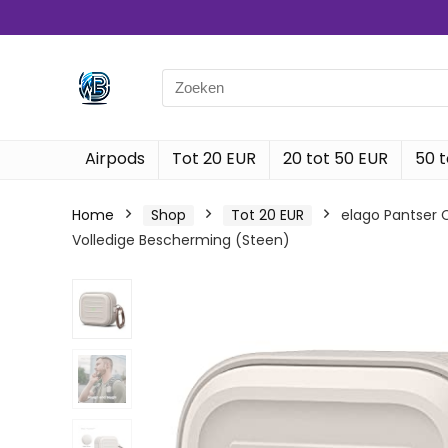
Search
for:
Airpods
Tot 20 EUR
20 tot 50 EUR
50 t
Home
Shop
Tot 20 EUR
elago Pantser 
Volledige Bescherming (Steen)