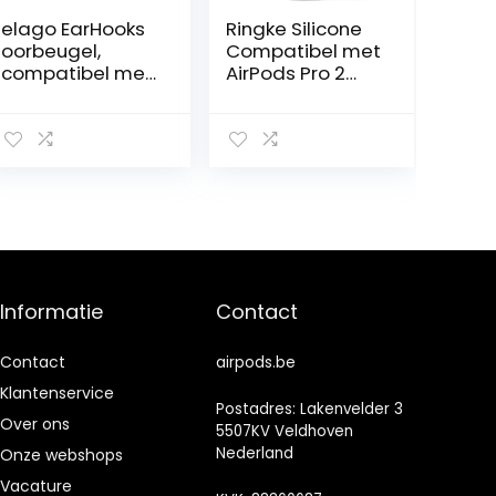
elago EarHooks
Ringke Silicone
oorbeugel,
Compatibel met
compatibel met
AirPods Pro 2
Apple AirPods
Case, Slanke
Pro & AirPods 2, 1
Lichtgewicht
oorhouder,
Hoes Ontworpen
perfect voor
voor AirPods Pro
sport en
2e Generatie
buitenactiviteite
Hoesje –
n, duurzaam
Seafoam
comfort (wit)
Groente
Informatie
Contact
Contact
airpods.be
Klantenservice
Postadres: Lakenvelder 3
Over ons
5507KV Veldhoven
Nederland
Onze webshops
Vacature