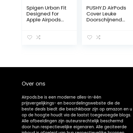
Spigen Urban Fit
PUSHY.D AirPods
Designed for
Cover Leuke
Apple Airpods
Doorschijnende
Pro Case Hoesje
Gloeiende
(2019) – Zwart
Ghost
Shockproof
Beschermende
Siliconen Cover
Mode Grappige
Unieke Grappige
Hoofdtelefoon
Case
Compatibel met
Over ons
AirPods 1 & 2
(Glow)
Airpods.be is een moderne alles-in-één
prijsvergelijkings- en beoordelingswebsite die de
beste deals biedt die beschikbaar zijn op amazon en u
op de hoogte houdt via de laatst toegevoegde blogs.
Alle afbeeldingen zijn auteursrechtelijk beschermd
door hun respectievelijke eigenaren. Alle geciteerde
inhoud is afgeleid van hun respectievelijke bronnen.