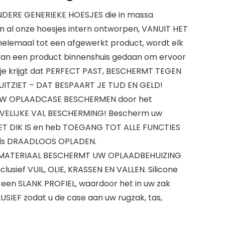
NDERE GENERIEKE HOESJES die in massa
n al onze hoesjes intern ontworpen, VANUIT HET
helemaal tot een afgewerkt product, wordt elk
van een product binnenshuis gedaan om ervoor
sje krijgt dat PERFECT PAST, BESCHERMT TEGEN
UITZIET – DAT BESPAART JE TIJD EN GELD!
UW OPLAADCASE BESCHERMEN door het
VELIJKE VAL BESCHERMING! Bescherm uw
T DIK IS en heb TOEGANG TOT ALLE FUNCTIES
als DRAADLOOS OPLADEN.
E MATERIAAL BESCHERMT UW OPLAADBEHUIZING
nclusief VUIL, OLIE, KRASSEN EN VALLEN. Silicone
een SLANK PROFIEL, waardoor het in uw zak
LUSIEF zodat u de case aan uw rugzak, tas,