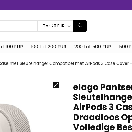
Tot 20 EUR
ot 100 EUR
100 tot 200 EUR
200 tot 500 EUR
500 
Case met Sleutelhanger Compatibel met AirPods 3 Case Cover 
elago Pantse
Sleutelhange
AirPods 3 Ca
Draadloos Op
Volledige Be