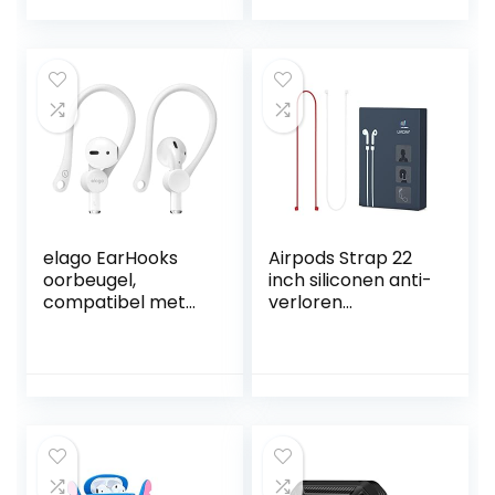
hoes, led aan de
(2022) –
voorkant
Schokbestendig
zichtbaar,
Geval, Inclusief Gel
stootvaste
Tape, Draadloos
beschermhoes,
Opladen,
zwart
Vermindert
vergeling
(Transparant)
elago EarHooks
Airpods Strap 22
oorbeugel,
inch siliconen anti-
compatibel met
verloren
Apple AirPods Pro
draadkabel
& AirPods 2, 1
compatibel met
oorhouder,
AirPods Pro, 2/1
perfect voor sport
nektouw voor
en
draadloze
buitenactiviteiten,
oortelefoon
duurzaam comfort
(wit+rood)
(wit)