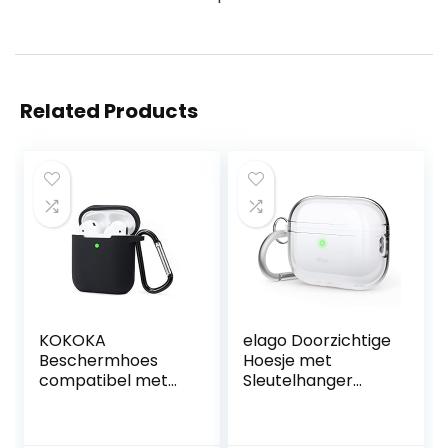
Related Products
KOKOKA
elago Doorzichtige
Beschermhoes
Hoesje met
compatibel met
Sleutelhanger
AirPods 2 & 1,
Compatibel met
siliconen AirPods-
Apple AirPods Pro
beschermhoes,
2e Generatie Case