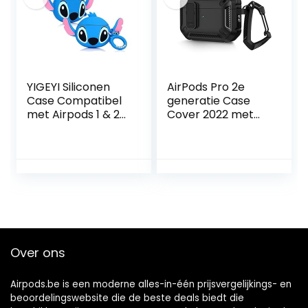
YIGEYI Siliconen
AirPods Pro 2e
Case Compatibel
generatie Case
met Airpods 1 & 2
Cover 2022 met
Grappige Leuke 3D
sluitdeksel en
Cartoon Cover
sleutelhangerhaak
[3D-Animatieserie
, dubbellaags,
Avatar] (Big Ear
stofdicht,
Stitch)
schokbestendig,
robuuste hoes
(zwart)
Over ons
Airpods.be is een moderne alles-in-één prijsvergelijkings- en
beoordelingswebsite die de beste deals biedt die