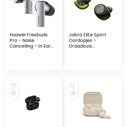
zwart
Huawei Freebuds
Jabra Elite Sport
Pro – Noise
Oordopjes –
Cancelling – In Ear
Draadloze
– Tot 36 Uur
Oordopjes –
Luisteren – Silver
Grijsgroen
Frost