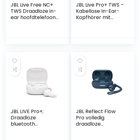
JBL Live Free NC+
JBL Live Pro+ TWS –
TWS Draadloze in-
Kabellose In-Ear-
ear hoofdtelefoon
Kopfhörer mit
met
Noise Cancelling in
ruisonderdrukking
Beige – Bis zu 28
in zwart – tot 21 uur
Stunden
batterijduur – incl.
Akkulaufzeit – Inkl.
oplaadbox
Ladebox, 44*100
*160mm,
JBLLIVEPROPTWSBE
G
JBL LIVE Pro+;
JBL Reflect Flow
Draadloze
Pro volledig
bluetooth
draadloze
oordopjes met
sportoordopjes
ruisonderdrukking,
met Adaptive Noise