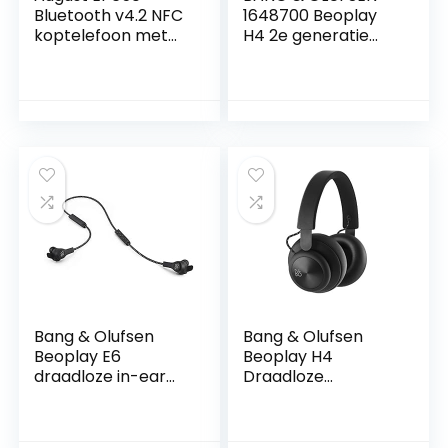
Bluetooth v4.2 NFC
1648700 Beoplay
koptelefoon met
H4 2e generatie
aptX Low Latency –
Over-Ear
draadloze over-ear
draadloze
hoofdtelefoon met
hoofdtelefoon, Mat
individueel geluid
Zwart, standaard
zwart
Bang & Olufsen
Bang & Olufsen
Beoplay E6
Beoplay H4
draadloze in-ear
Draadloze
oortelefoon, Black
Hoofdtelefoon (1E
Generatie), Zwart