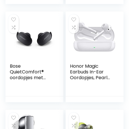
Bose
Honor Magic
QuietComfort®
Earbuds In-Ear
oordopjes met
Oordopjes, Pearl
ruisonderdrukking,
White
volledig draadloze
Bluetooth-
oordopjes met
spraakbediening,
hoogwaardige
ruisonderdrukking
en oplaadcase,