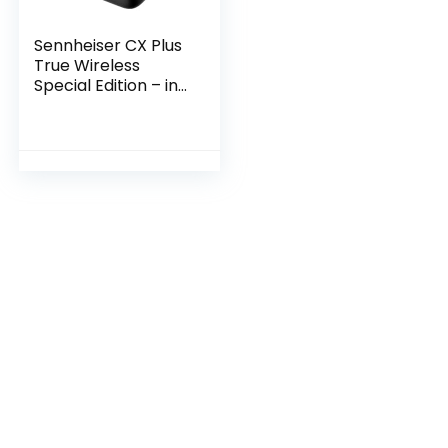
Sennheiser CX Plus
True Wireless
Special Edition – in-
ear hoofdtelefoon
met bluetooth voor
muziek/bellen met
actieve
ruisonderdrukking,
aanpasbare
aanraakbediening
en accuduur van 24
uur, matzwart