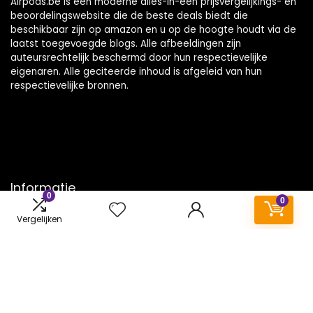
Airpods.be is een moderne alles-in-één prijsvergelijkings- en
beoordelingswebsite die de beste deals biedt die
beschikbaar zijn op amazon en u op de hoogte houdt via de
laatst toegevoegde blogs. Alle afbeeldingen zijn
auteursrechtelijk beschermd door hun respectievelijke
eigenaren. Alle geciteerde inhoud is afgeleid van hun
respectievelijke bronnen.
Informatie
0
0
Contact
Vergelijken
Klantenservice
Over ons
Onze webshops
Vacature