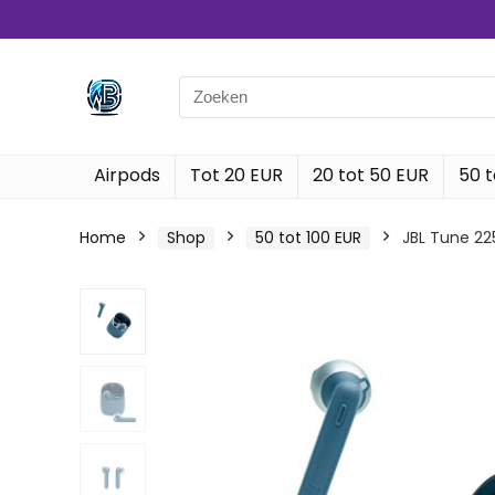
Search
for:
Airpods
Tot 20 EUR
20 tot 50 EUR
50 t
Home
Shop
50 tot 100 EUR
JBL Tune 22