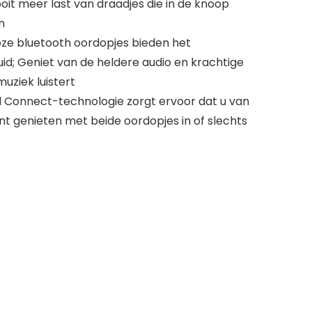
oit meer last van draadjes die in de knoop
n
oze bluetooth oordopjes bieden het
d; Geniet van de heldere audio en krachtige
muziek luistert
al Connect-technologie zorgt ervoor dat u van
nt genieten met beide oordopjes in of slechts