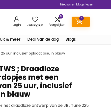
Nieuws en blogs lezen
0
0
Login
Vergelijken
verlanglijst
EUR & meer
Deal van de dag
Blogs
5 uur, inclusief oplaadcase, in blauw
 TWS ; Draadloze
rdopjes met een
van 25 uur, inclusief
in blauw
oor het draadloze ontwerp van de JBL Tune 225