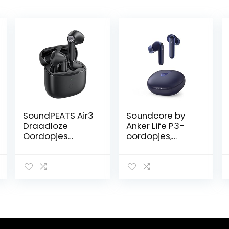
SoundPEATS Air3
Soundcore by
Draadloze
Anker Life P3-
Oordopjes
oordopjes,
Bluetooth 5.2,
harde bas, 6
Wireless
microfoons voor
Earbuds met
heldere
Qualcomm
gesprekken,
QCC3040 en
meerdere
aptX-Adaptive,
ruisonderdrukkin
4-Mic en CVC
gsmodi, 35u
8.0 Noise
speeltijd,
Cancellation, in-
draadloos