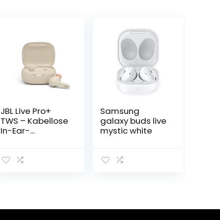
JBL Live Pro+
Samsung
TWS – Kabellose
galaxy buds live
In-Ear-
mystic white
Kopfhörer mit
Noise Cancelling
in Beige – Bis zu
28 Stunden
Akkulaufzeit –
Inkl. Ladebox,
44*100 *160mm,
JBLLIVEPROPTWS
BEG