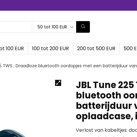
50 tot 100 EUR
ot 100 EUR
100 tot 200 EUR
200 tot 500 EUR
500 
5 TWS ; Draadloze bluetooth oordopjes met een batterijduur van 2
JBL Tune 225
bluetooth oo
batterijduur 
oplaadcase, 
Verlost van kabeltjes: d