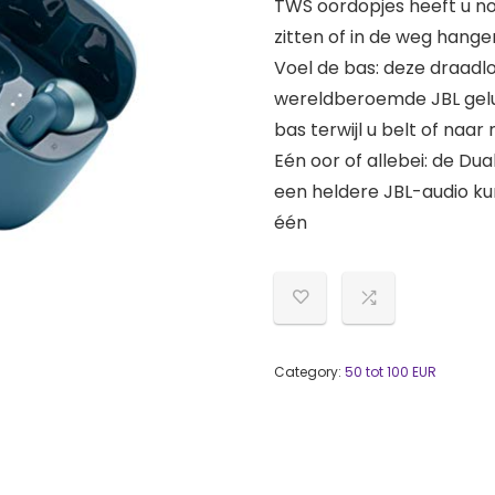
TWS oordopjes heeft u no
zitten of in de weg hange
Voel de bas: deze draadl
wereldberoemde JBL gelui
bas terwijl u belt of naar 
Eén oor of allebei: de Du
een heldere JBL-audio ku
één
Category:
50 tot 100 EUR