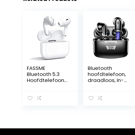
FASSME
Bluetooth
Bluetooth 5.3
hoofdtelefoon,
Hoofdtelefoon
draadloos, in-
met microfoon,
ear
AIR Pro 2
hoofdtelefoon,
oordopjes,
Bluetooth 5.2,
draadloos, HiFi
met Dual HD-
IPX7 waterdicht,
microfoon, 40
ruisonderdrukkin
uur immersieve
g, Touch
premium sound
Control30H,
oortelefoon,
sport met koord
led-display,