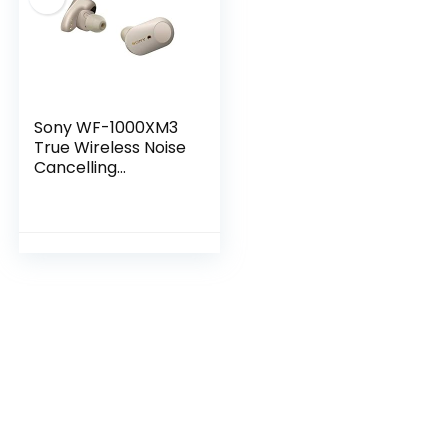
Sony WF-1000XM3
True Wireless Noise
Cancelling
Koptelefoon (tot 32
uur batterijduur,
stabiele
bluetoothverbindin
g, Amazon Alexa,
compleet
draadloze
oordopjes inclusief
laadcase), zilver