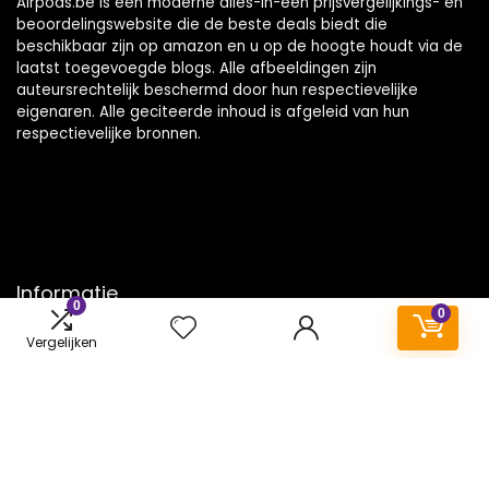
Airpods.be is een moderne alles-in-één prijsvergelijkings- en
beoordelingswebsite die de beste deals biedt die
beschikbaar zijn op amazon en u op de hoogte houdt via de
laatst toegevoegde blogs. Alle afbeeldingen zijn
auteursrechtelijk beschermd door hun respectievelijke
eigenaren. Alle geciteerde inhoud is afgeleid van hun
respectievelijke bronnen.
Informatie
0
0
Contact
Vergelijken
Klantenservice
Over ons
Onze webshops
Vacature