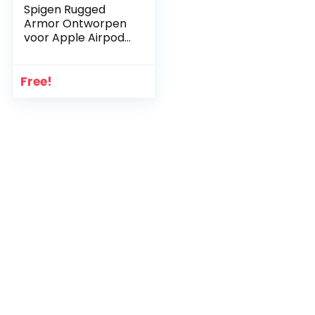
Spigen Rugged
Armor Ontworpen
voor Apple Airpods
Case 1 & 2 Hoesje
[Front LED Visible]
– Matzwart
Free!