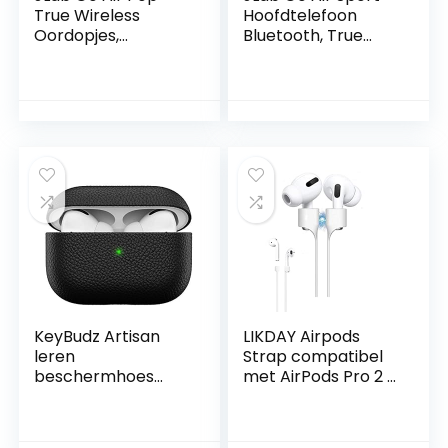
True Wireless
Hoofdtelefoon
Oordopjes,
Bluetooth, True
Bluetooth
Wireless oordopjes,
Draadloze
bluetooth
Hoofdtelefoon en
draadloze
usb oplaadstation
koptelefoon –
met dubbele
Running
verbinding,
Oortelefoon, IP55
aangepast EQ3-
Zweetbestendig,
geluid en de
32+ Uur Speeltijd –
kleinste pasvorm
In Ear
ooit, Groenblauw
Hoofdtelefoon,
Grafiet
KeyBudz Artisan
LIKDAY Airpods
leren
Strap compatibel
beschermhoes
met AirPods Pro 2 1,
voor Apple AirPods
bevestigingsband
Pro Case, etui,
voor AirPods van
lederen tas echt
soepele siliconen,