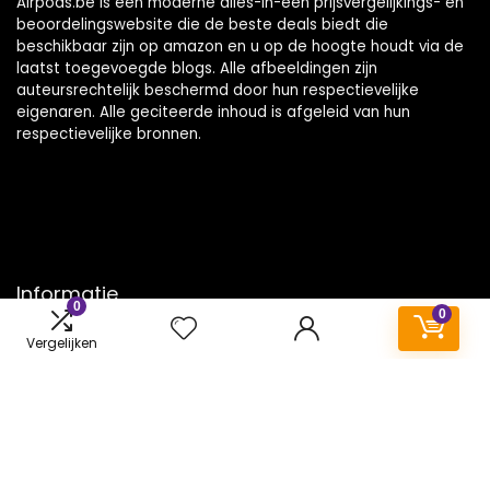
Airpods.be is een moderne alles-in-één prijsvergelijkings- en
beoordelingswebsite die de beste deals biedt die
beschikbaar zijn op amazon en u op de hoogte houdt via de
laatst toegevoegde blogs. Alle afbeeldingen zijn
auteursrechtelijk beschermd door hun respectievelijke
eigenaren. Alle geciteerde inhoud is afgeleid van hun
respectievelijke bronnen.
Informatie
0
0
Contact
Vergelijken
Klantenservice
Over ons
Onze webshops
Vacature