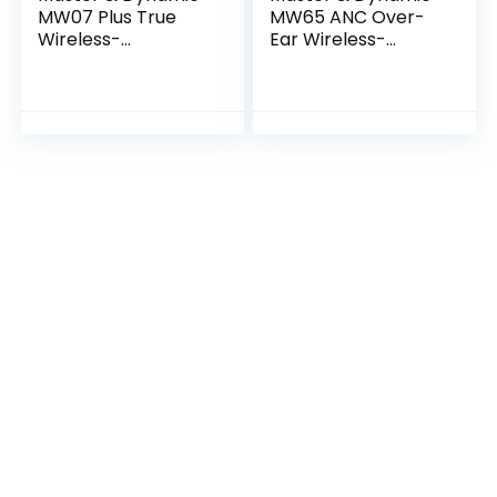
MW07 Plus True
MW65 ANC Over-
Wireless-
Ear Wireless-
oortelefoon,
hoofdtelefoon,
hoofdtelefoon in
noise-cancelling
oor, hoofdtelefoon
hoofdtelefoon,
zonder kabel,
draadloze muziek
duurzame batterij
hoofdtelefoon,
hoofdtelefoon,
producer-
standaard, Jade
hoofdtelefoon –
Green
Zilver/Grijs, eén
maat