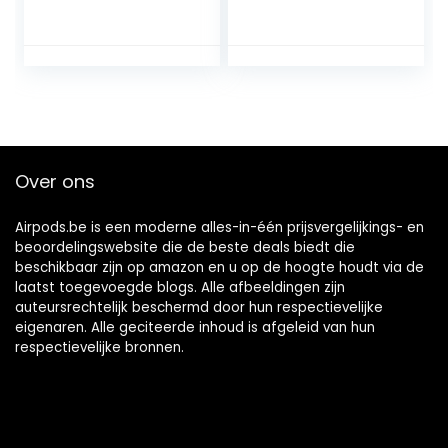
3 Schokbestendige
met sleutelhanger,
harde case met
hoes voor Airpods
sleutelhanger,
2 & 1, compatibel
compatibel met
met Apple Airpods
Apple Airpods 3rd
2 & 1 oplaadcase
Gen 2021-blauw
rood
Over ons
Airpods.be is een moderne alles-in-één prijsvergelijkings- en
beoordelingswebsite die de beste deals biedt die
beschikbaar zijn op amazon en u op de hoogte houdt via de
laatst toegevoegde blogs. Alle afbeeldingen zijn
auteursrechtelijk beschermd door hun respectievelijke
eigenaren. Alle geciteerde inhoud is afgeleid van hun
respectievelijke bronnen.