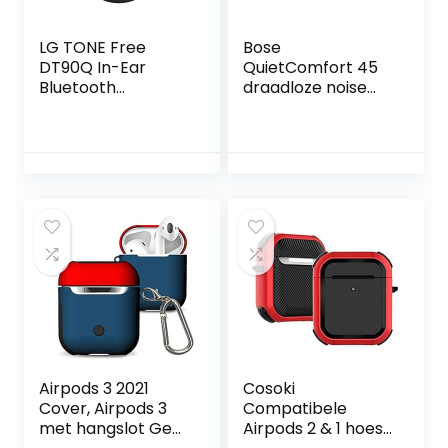
LG TONE Free
Bose
DT90Q In-Ear
QuietComfort 45
Bluetooth
draadloze noise
hoofdtelefoon met
cancelling
Dolby Atmos-
Bluetooth-
geluid, MERIDIAN-
hoofdtelefoon met
technologie, ANC
microfoon voor
(Active Noise
oproepen – Zwart
Cancellation) &
UVnano+, zwart
[Modeljaar 2022]
Airpods 3 2021
Cosoki
Cover, Airpods 3
Compatibele
met hangslot Gen
Airpods 2 & 1 hoes