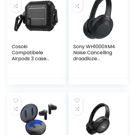
Cosoki
Sony WH1000XM4
Compatibele
Noise Cancelling
Airpods 3 case
draadloze
Cover 2021,
Bluetooth headset
Airpods 3 case
(geoptimaliseerd
Cover met
voor Alexa en
hangslot Gen 3
Google Assistant,
Shockproof Hard
30 uur batterijduur,
Case met
optimaal voor
sleutelhanger,
werken thuis,
compatibel met
microfoon voor
Apple Airpods 3e
handsfree bellen)
Generatie 2021
zwart