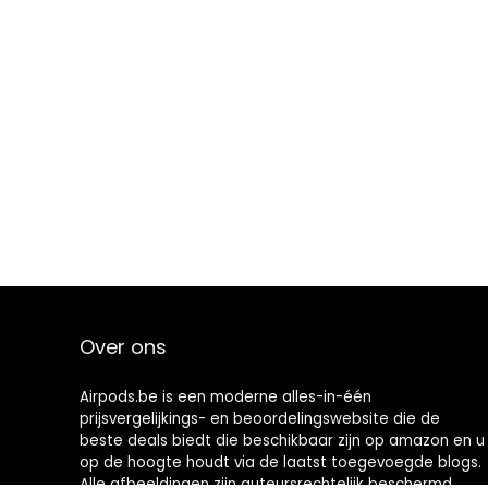
Over ons
Airpods.be is een moderne alles-in-één
prijsvergelijkings- en beoordelingswebsite die de
beste deals biedt die beschikbaar zijn op amazon en u
op de hoogte houdt via de laatst toegevoegde blogs.
Alle afbeeldingen zijn auteursrechtelijk beschermd