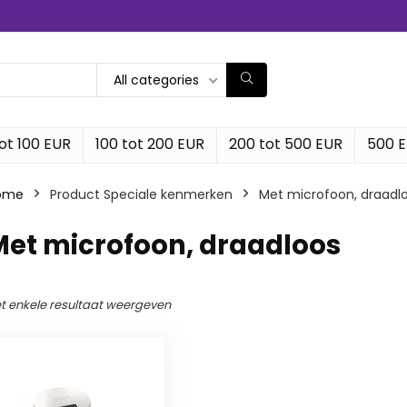
All categories
ot 100 EUR
100 tot 200 EUR
200 tot 500 EUR
500 
ome
Product Speciale kenmerken
‎Met microfoon, draadl
Met microfoon, draadloos
t enkele resultaat weergeven