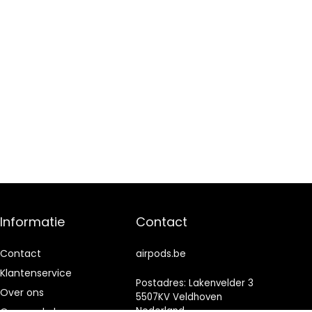
Informatie
Contact
Contact
airpods.be
Klantenservice
Postadres: Lakenvelder 3
Over ons
5507KV Veldhoven
Nederland
Onze webshops