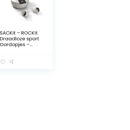
SACKit – ROCKit
Draadloze sport
Oordopjes –
Bluetooth
hoofdtelefoon
met microfoon –
Ruisonderdrukkin
g oordopjes met
draadloze
oplaadhouder –
IPX5
Waterafstotend
– 28 uur
batterijduur –
Pearl