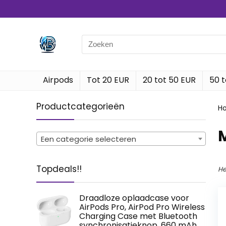
Search
for:
Airpods
Tot 20 EUR
20 tot 50 EUR
50 t
Productcategorieën
H
‎
Een categorie selecteren
Topdeals!!
He
Draadloze oplaadcase voor
AirPods Pro, AirPod Pro Wireless
Charging Case met Bluetooth
synchronisatieknop, 660 mAh