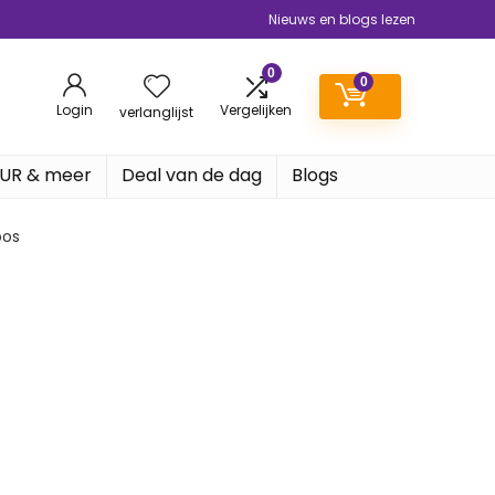
Nieuws en blogs lezen
0
0
Login
Vergelijken
verlanglijst
EUR & meer
Deal van de dag
Blogs
oos