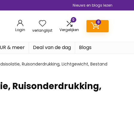
Nieuws en blogs lezen
0
0
Login
Vergelijken
verlanglijst
EUR & meer
Deal van de dag
Blogs
idsisolatie, Ruisonderdrukking, Lichtgewicht, Bestand
tie, Ruisonderdrukking,