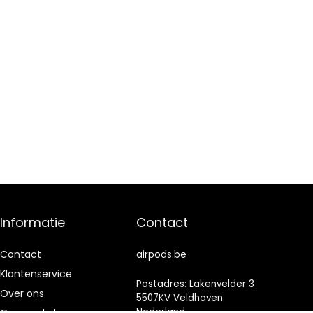
Informatie
Contact
Contact
airpods.be
Klantenservice
Postadres: Lakenvelder 3
Over ons
5507KV Veldhoven
Nederland
Onze webshops