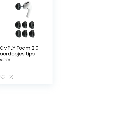
OMPLY Foam 2.0
oordopjes tips
voor
comfortabele,
ruisonderdrukken
de oortelefoons
die erop klikken en
blijven zitten
(gemiddeld, 3
paar)