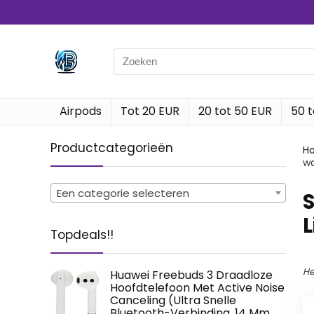
Search
for:
Airpods
Tot 20 EUR
20 tot 50 EUR
50 t
Productcategorieën
H
wa
Een categorie selecteren
‎
L
Topdeals!!
He
Huawei Freebuds 3 Draadloze
Hoofdtelefoon Met Active Noise
Canceling (Ultra Snelle
Bluetooth-Verbinding, 14 Mm