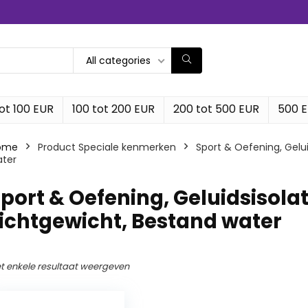
All categories
ot 100 EUR
100 tot 200 EUR
200 tot 500 EUR
500 
ome
Product Speciale kenmerken
‎Sport & Oefening, Gelu
ter
Sport & Oefening, Geluidsisola
ichtgewicht, Bestand water
t enkele resultaat weergeven