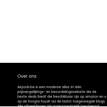
Over ons
Airpods.be is een moderne alles-in-één
prijsvergelijkings- en beoordelingswebsite die de
beste deals biedt die beschikbaar zijn op amazon en u
op de hoogte houdt via de laatst toegevoegde blogs.
Alle afbeeldingen zijn auteursrechtelijk beschermd