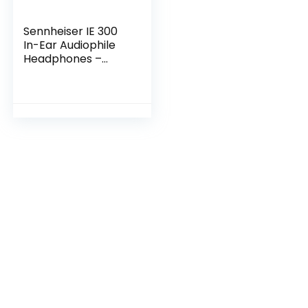
Sennheiser IE 300
In-Ear Audiophile
Headphones –
Sound Isolating with
XWB Transducers
for Balanced
Sound, Detachable
Cable with Flexible
Ear Hooks, Black