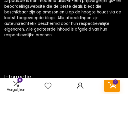
Airpods.be is een moderne alles-in-één prijsvergelijkings- en
beoordelingswebsite die de beste deals biedt die
beschikbaar zijn op amazon en u op de hoogte houdt via de
laatst toegevoegde blogs. Alle afbeeldingen zijn
auteursrechtelijk beschermd door hun respectievelijke
eigenaren. Alle geciteerde inhoud is afgeleid van hun
respectievelijke bronnen.
Informatie
0
0
Contact
Vergelijken
Klantenservice
Over ons
Onze webshops
Vacature