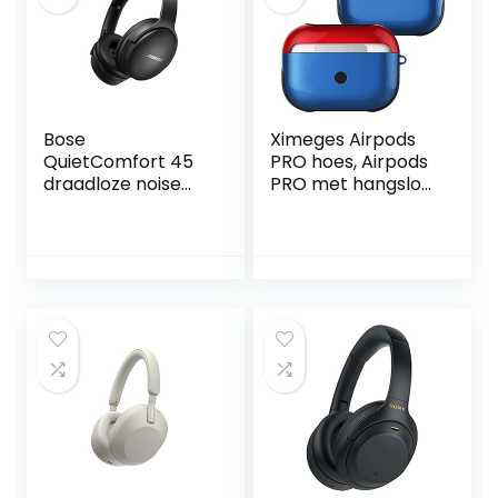
Apple Airpods 3e
Generatie 2021
Bose
Ximeges Airpods
QuietComfort 45
PRO hoes, Airpods
draadloze noise
PRO met hangslot,
cancelling
stootvaste harde
Bluetooth-
hoes met
hoofdtelefoon met
sleutelhanger,
microfoon voor
compatibel met
oproepen – Zwart
Apple Airpods pro
Gen blauw rood