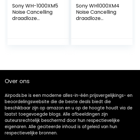
Sony WH-1000XM5
Sony WH1000XM4
Noise Cancelling
Noise Cancelling
draadloze
draadloze
hoofdtelefoon – 30
Bluetooth headset
uur batterijduur –
(geoptimaliseerd
Over-ear –
voor Alexa en
Geoptimaliseerd
Google Assistant,
voor Alexa en
30 uur batterijduur,
Google Assistent –
optimaal voor
met ingebouwde
werken thuis,
microfoon voor
microfoon voor
telefoongesprekk
handsfree bellen)
Over ons
en – Zilver
zwart
Airpods.be is een moderne alles-in-één prijsvergelijkings- en
beoordelingswebsite die de beste deals biedt die
beschikbaar zijn op amazon en u op de hoogte houdt via de
laatst toegevoegde blogs. Alle afbeeldingen zijn
auteursrechtelijk beschermd door hun respectievelijke
eigenaren. Alle geciteerde inhoud is afgeleid van hun
respectievelijke bronnen.