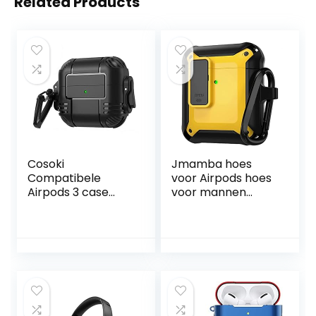
Related Products
Cosoki
Jmamba hoes
Compatibele
voor Airpods hoes
Airpods 3 case
voor mannen
Cover 2021,
vrouwen, militaire
Airpods 3 case
luchtpods hoes
Cover met
compatibel met
hangslot Gen 3
Apple AirPods 2 & 1
Shockproof Hard
Case met
sleutelhanger,
compatibel met