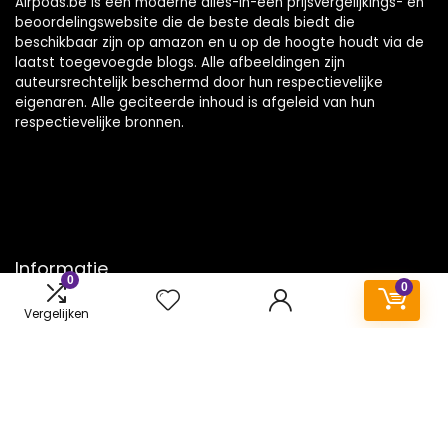
Airpods.be is een moderne alles-in-één prijsvergelijkings- en
beoordelingswebsite die de beste deals biedt die
beschikbaar zijn op amazon en u op de hoogte houdt via de
laatst toegevoegde blogs. Alle afbeeldingen zijn
auteursrechtelijk beschermd door hun respectievelijke
eigenaren. Alle geciteerde inhoud is afgeleid van hun
respectievelijke bronnen.
Informatie
0
0
Contact
Vergelijken
Klantenservice
Over ons
Onze webshops
Vacature