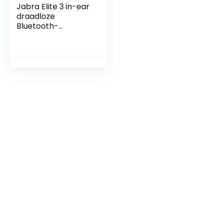
Jabra Elite 3 in-ear
draadloze
Bluetooth-
oordopjes – noise
isolating, volledig
draadloos met 4
ingebouwde
microfoons voor
heldere
gesprekken, rijke
bassen en mono
modus –
marineblauw