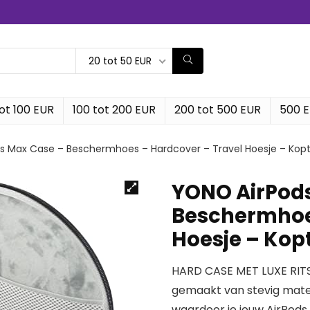
20 tot 50 EUR
ot 100 EUR
100 tot 200 EUR
200 tot 500 EUR
500 
s Max Case – Beschermhoes – Hardcover – Travel Hoesje – Kop
YONO AirPod
Beschermhoes
Hoesje – Kop
HARD CASE MET LUXE RITS
gemaakt van stevig materi
waardoor je jouw AirPods