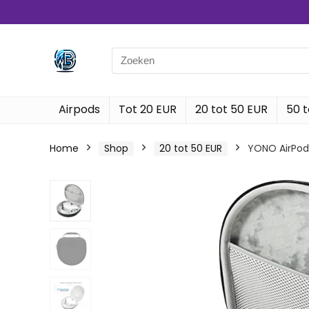
Search
for:
Airpods
Tot 20 EUR
20 tot 50 EUR
50 t
Home
Shop
20 tot 50 EUR
YONO AirPod