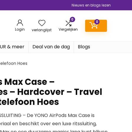
Nieuws en blogs lezen
0
0
Login
Vergelijken
verlanglijst
EUR & meer
Deal van de dag
Blogs
telefoon Hoes
s Max Case –
 – Hardcover – Travel
telefoon Hoes
SLUITING – De YONO AirPods Max Case is
aal en beschikt over een luxe ritssluiting,
 Max op een duurzame manier lang kunt blijven