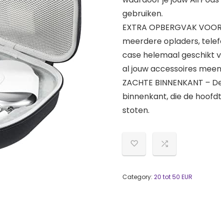
gebruiken.
EXTRA OPBERGVAK VOOR AC
meerdere opladers, tele
case helemaal geschikt vo
al jouw accessoires meen
ZACHTE BINNENKANT – Dez
binnenkant, die de hoofd
stoten.
Category:
20 tot 50 EUR