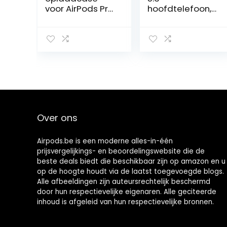
voor AirPods Pro;
hoofdtelefoon,
reserveoplaadc
draadloos,
ase; met
bluetooth met 4
Bluetooth-
ENC-micro, 2022
koppeling
nieuwe
(hoofdtelefoon
meeslepende
niet
hifi bluetooth-
inbegrepen);
hoofdtelefoon,
ingebouwde
touch-control,
batterij voor 7
oortelefoon met
keer volledige
led-display, 25
Over ons
lading; voor
uur, IPX7
AirPods Pro.
waterdicht,
USB-C
Airpods.be is een moderne alles-in-één
prijsvergelijkings- en beoordelingswebsite die de
beste deals biedt die beschikbaar zijn op amazon en u
op de hoogte houdt via de laatst toegevoegde blogs.
Alle afbeeldingen zijn auteursrechtelijk beschermd
door hun respectievelijke eigenaren. Alle geciteerde
inhoud is afgeleid van hun respectievelijke bronnen.