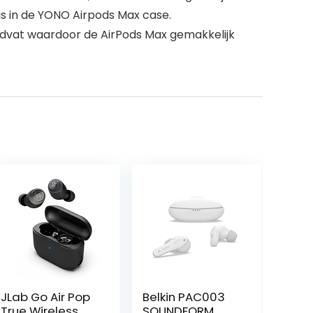
is in de YONO Airpods Max case.
at waardoor de AirPods Max gemakkelijk
JLab Go Air Pop
Belkin PAC003
True Wireless
SOUNDFORM