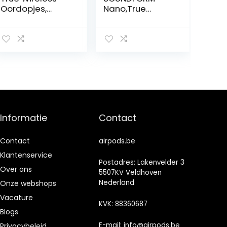
Oordopjes,
Nano,True
Bluetooth
Wireless
Draadloze
Earbuds voor
Hoofdtelefoon
kinderen,
en usb
volume
oplaadstation
begrensd op
met dubbele
85 dB,Online
verbinding,
onderwijs,IPX5-
aangepast
gecertificeerd,2
EQ3-geluid en
4 uur afspeeltijd
de kleinste
voor
Informatie
Contact
pasvorm ooit,
iPhone,iPad,
Zwart
Kindle, Pixel en
meer,eén maat
Contact
airpods.be
,Wit
Klantenservice
Postadres: Lakenvelder 3
Over ons
5507KV Veldhoven
Nederland
Onze webshops
Vacature
KVK: 88360687
Blogs
E-mail:
info@airpods.be
Privacybeleid