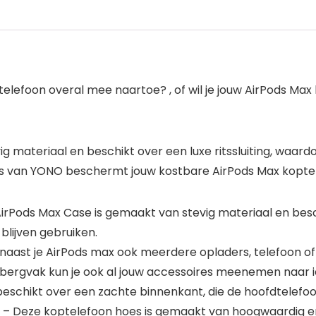
ptelefoon overal mee naartoe? , of wil je jouw AirPods M
 materiaal en beschikt over een luxe ritssluiting, waar
oes van YONO beschermt jouw kostbare AirPods Max koptel
ods Max Case is gemaakt van stevig materiaal en beschik
lijven gebruiken.
ast je AirPods max ook meerdere opladers, telefoon of
opbergvak kun je ook al jouw accessoires meenemen naar i
chikt over een zachte binnenkant, die de hoofdtelefoo
 Deze koptelefoon hoes is gemaakt van hoogwaardig en