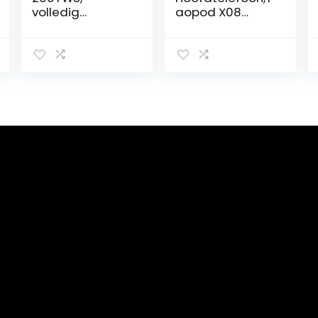
volledig
aopod X08
draadloze
Bluetooth
oordopjes, met
Hoofdtelefoon
JBL Deep Bass
Draadloze
Sound en tot 20
Oordopjes Met
uur afspeeltijd
Microfoon,40 uur
Speeltijd Touch
Control Ipx7
Waterdicht in
Ear
Hoofdtelefoon
(Rosegold)