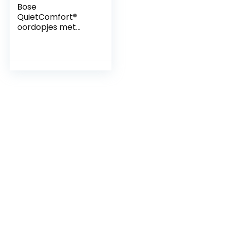
Bose
QuietComfort®
oordopjes met
ruisonderdrukking,
volledig draadloze
Bluetooth-
oordopjes met
spraakbediening,
hoogwaardige
ruisonderdrukking
en oplaadcase,
zwart