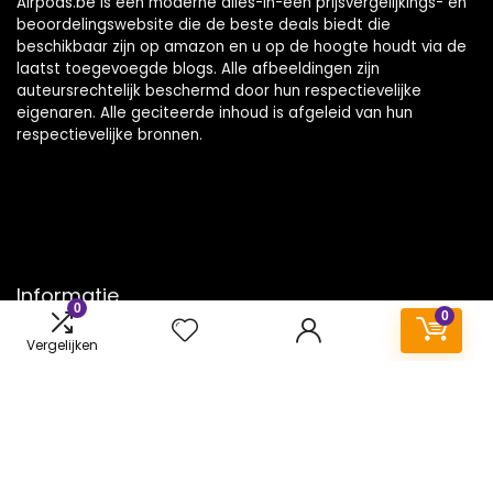
Airpods.be is een moderne alles-in-één prijsvergelijkings- en
beoordelingswebsite die de beste deals biedt die
beschikbaar zijn op amazon en u op de hoogte houdt via de
laatst toegevoegde blogs. Alle afbeeldingen zijn
auteursrechtelijk beschermd door hun respectievelijke
eigenaren. Alle geciteerde inhoud is afgeleid van hun
respectievelijke bronnen.
Informatie
0
0
Contact
Vergelijken
Klantenservice
Over ons
Onze webshops
Vacature