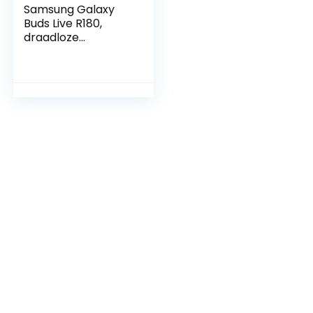
Samsung Galaxy
Buds Live R180,
draadloze
Bluetooth-
hoofdtelefoon met
ruisonderdrukking,
zwart