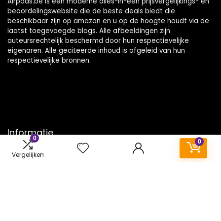
Airpods.be is een moderne alles-in-één prijsvergelijkings- en
beoordelingswebsite die de beste deals biedt die
beschikbaar zijn op amazon en u op de hoogte houdt via de
laatst toegevoegde blogs. Alle afbeeldingen zijn
auteursrechtelijk beschermd door hun respectievelijke
eigenaren. Alle geciteerde inhoud is afgeleid van hun
respectievelijke bronnen.
Informatie
0
0
Contact
Vergelijken
Klantenservice
Over ons
Onze webshops
Vacature