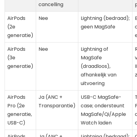
cancelling
AirPods
Nee
Lightning (bedraad);
(2e
geen MagSafe
generatie)
AirPods
Nee
Lightning of
(3e
MagSafe
generatie)
(draadloos),
afhankelijk van
uitvoering
AirPods
Ja (ANC +
USB-C MagSafe-
Pro (2e
Transparantie)
case; ondersteunt
generatie,
MagSafe/Qi/Apple
USB-C)
Watch laden
AirPods
Ja (ANC +
Lightning (bedraad);