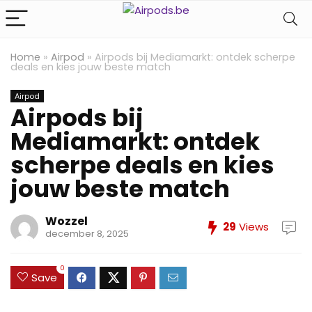
Home
»
Airpod
»
Airpods bij Mediamarkt: ontdek scherpe
deals en kies jouw beste match
Airpod
Airpods bij
Mediamarkt: ontdek
scherpe deals en kies
jouw beste match
Wozzel
29
Views
december 8, 2025
0
Save