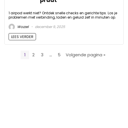
praat
1 airpod werkt niet? Ontdek snelle checks en gerichte tips. Los je
problemen met verbinding, laden en geluid zelf in minuten op.
Wozzel
december 9, 2025
LEES VERDER
1
2
3
…
5
Volgende pagina »