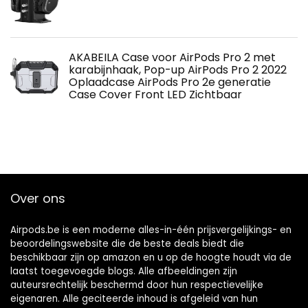
AKABEILA Case voor AirPods Pro 2 met
karabijnhaak, Pop-up AirPods Pro 2 2022
Oplaadcase AirPods Pro 2e generatie
Case Cover Front LED Zichtbaar
Over ons
Airpods.be is een moderne alles-in-één prijsvergelijkings- en
beoordelingswebsite die de beste deals biedt die
beschikbaar zijn op amazon en u op de hoogte houdt via de
laatst toegevoegde blogs. Alle afbeeldingen zijn
auteursrechtelijk beschermd door hun respectievelijke
eigenaren. Alle geciteerde inhoud is afgeleid van hun