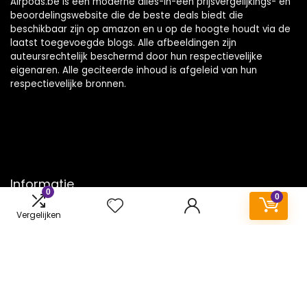
Airpods.be is een moderne alles-in-één prijsvergelijkings- en
beoordelingswebsite die de beste deals biedt die
beschikbaar zijn op amazon en u op de hoogte houdt via de
laatst toegevoegde blogs. Alle afbeeldingen zijn
auteursrechtelijk beschermd door hun respectievelijke
eigenaren. Alle geciteerde inhoud is afgeleid van hun
respectievelijke bronnen.
Informatie
0
0
Contact
Vergelijken
Klantenservice
Over ons
Onze webshops
Vacature