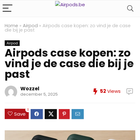
Home
»
Airpod
»
Airpods case kopen: zo vind je de case
die bij je past
Airpod
Airpods case kopen: zo
vind je de case die bij je
past
Wozzel
52
Views
december 5, 2025
0
Save