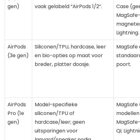
gen)
vaak gelabeld “AirPods 1/2”.
Case (ge
MagSafe
magneten)
Lightning.
AirPods
Siliconen/TPU, hardcase, leer
MagSafe 
(3e gen)
en bio-opties op maat voor
standaard
breder, platter doosje.
poort.
AirPods
Model-specifieke
MagSafe 
Pro (1e
siliconen/TPU of
modellen
gen)
hardcase/leer; geen
MagSafe-
uitsparingen voor
Qi; Lightn
lanyard/speaker nodig.