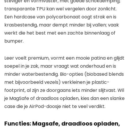
steviger en vormvaster, met goede schokdemping;
transparante TPU kan wel vergelen door zonlicht.
Een hardcase van polycarbonaat oogt strak en is
krasbestendig, maar dempt minder bij vallen; vaak
werkt die het best met een zachte binnenlaag of
bumper.
Leer voelt premium, vormt een mooie patina en glijdt
soepel in je zak, maar vraagt wat onderhoud en is
minder waterbestendig. Bio-opties (biobased blends
met bijvoorbeeld vezels) verkleinen je plastic-
footprint, al zijn ze doorgaans iets minder slijtvast. Wil
je MagSafe of draadloos opladen, kies dan een slanke
case die je AirPod-doosje niet te veel verdikt.
Functies: Magsafe, draadloos opladen,