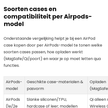
Soorten cases en
compatibiliteit per Airpods-
model
Onderstaande vergelijking helpt je bij een AirPod
case kopen door per AirPods-model te tonen welke
soorten cases passen, hoe opladen werkt
(MagSafe/Qi/poort) en waar je op moet letten qua
functies.
AirPods-
Geschikte case-materialen &
Opladen
model
pasvorm
(MagSafe
AirPods
Slanke siliconen/TPU,
Qi alleen
(1e/2e
hardcase of leer; modellen
Wireless 