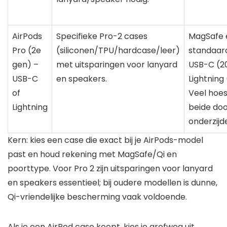
AirPods
Specifieke Pro-2 cases
MagSafe 
Pro (2e
(siliconen/TPU/hardcase/leer)
standaard
gen) –
met uitsparingen voor lanyard
USB-C (2
USB-C
en speakers.
Lightning 
of
Veel hoes
Lightning
beide do
onderzijd
Kern: kies een case die exact bij je AirPods-model
past en houd rekening met MagSafe/Qi en
poorttype. Voor Pro 2 zijn uitsparingen voor lanyard
en speakers essentieel; bij oudere modellen is dunne,
Qi-vriendelijke bescherming vaak voldoende.
Als je een AirPod case koopt, kies je grofweg uit