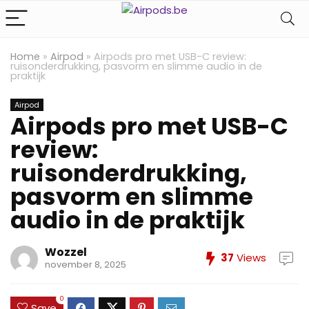
Home
»
Airpod
»
Airpods pro met USB-C review:
ruisonderdrukking, pasvorm en slimme audio in de
praktijk
Airpod
Airpods pro met USB-C
review:
ruisonderdrukking,
pasvorm en slimme
audio in de praktijk
Wozzel
37
Views
november 8, 2025
0
Save