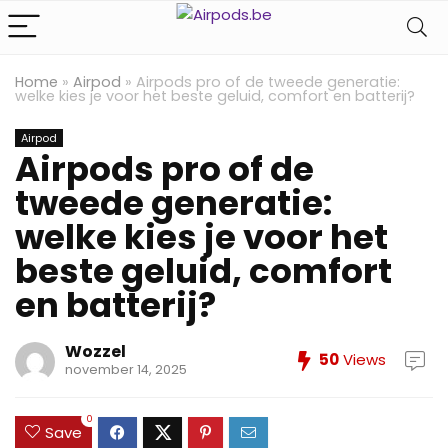
Home
»
Airpod
»
Airpods pro of de tweede generatie:
welke kies je voor het beste geluid, comfort en batterij?
Airpod
Airpods pro of de
tweede generatie:
welke kies je voor het
beste geluid, comfort
en batterij?
Wozzel
50
Views
november 14, 2025
0
Save