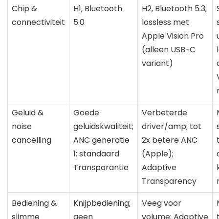
Chip &
H1, Bluetooth
H2, Bluetooth 5.3;
connectiviteit
5.0
lossless met
Apple Vision Pro
(alleen USB-C
variant)
Geluid &
Goede
Verbeterde
noise
geluidskwaliteit;
driver/amp; tot
cancelling
ANC generatie
2x betere ANC
1; standaard
(Apple);
Transparantie
Adaptive
Transparency
Bediening &
Knijpbediening;
Veeg voor
slimme
geen
volume; Adaptive