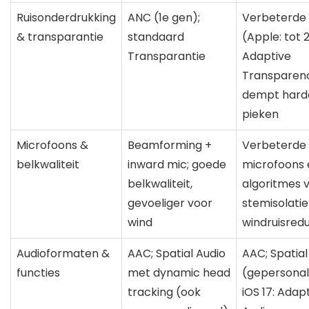
Ruisonderdrukking
ANC (1e gen);
Verbeterde
& transparantie
standaard
(Apple: tot 2
Transparantie
Adaptive
Transparen
dempt hard
pieken
Microfoons &
Beamforming +
Verbeterde
belkwaliteit
inward mic; goede
microfoons 
belkwaliteit,
algoritmes 
gevoeliger voor
stemisolatie
wind
windruisredu
Audioformaten &
AAC; Spatial Audio
AAC; Spatial
functies
met dynamic head
(gepersonal
tracking (ook
iOS 17: Adap