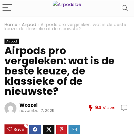
Home
»
Airpod
»
Airpods pro vergeleken: wat is de beste
keuze, de klassieke of de nieuwste?
Airpod
Airpods pro
vergeleken: wat is de
beste keuze, de
klassieke of de
nieuwste?
Wozzel
94
Views
november 7, 2025
0
Save