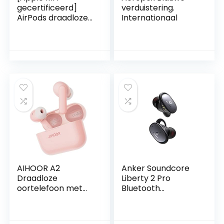
gecertificeerd]
verduistering.
AirPods draadloze
Internationaal
oordopjes,
draadloze headset
met touch-control,
ruisonderdrukking,
geïntegreerde
microfoon met
oplaadcase-wit
AIHOOR A2
Anker Soundcore
Draadloze
Liberty 2 Pro
oortelefoon met
Bluetooth
microfoon, voor iOS
oordopjes, True
en Android
Wireless-oordopjes
telefoons, premium
met Astria Coaxial