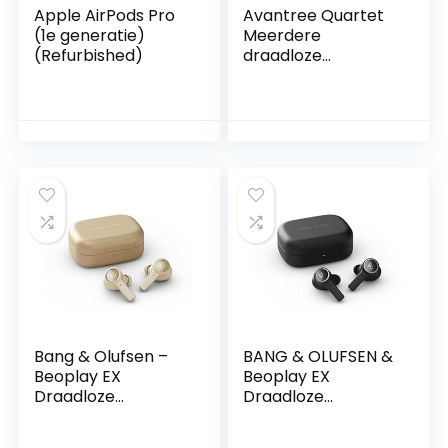
Apple AirPods Pro
Avantree Quartet
(1e generatie)
Meerdere
(Refurbished)
draadloze
hoofdtelefoons 4-
pack, fantastisch
HD-geluid, tot 100
stuks, Silent Disco
Party-
bundelpakket, 2
EQ-modi,
ondersteunend
luistersysteem
Apparaat voor
buitenfilm School
Church TV
Bang & Olufsen –
BANG & OLUFSEN &
Beoplay EX
Beoplay EX
Draadloze
Draadloze
Bluetoothoortelefo
Bluetooth
on met microfoon,
Oordopjes met