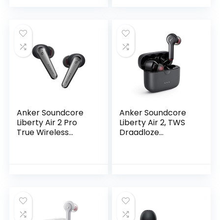
bas-oordopjes,
Acoustic
waterdicht en
Architecture, 32 uur
zweetbestendig
batterijvermogen,
gepersonaliseerde
EQ met HearID,
draadloos opladen
Anker Soundcore
Anker Soundcore
Liberty Air 2 Pro
Liberty Air 2, TWS
True Wireless
Draadloze
Earbuds, Oordopjes
Oordopjes,
Draadloos Gerichte
Bluetooth
Actieve
Oordopjes met 4
Ruisonderdrukking,
microfoon, 28 uur
PureNote-
batterijduur,
Technologie, 6 Mics
gepersonaliseerde
voor Oproepen,
HearID EQ,
26u Speeltijd,
Bluetooth 5