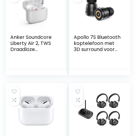
Draadloos
Opladen(Zwart)
Anker Soundcore
Apollo 7S Bluetooth
Liberty Air 2, TWS
koptelefoon met
Draadloze
3D surround voor
oordopjes,
iPhone, Mac,
Bluetooth
Android & SmartTV
oortelefoons, 4
Mat zwart.
Mics,
Geluidsreductie,
28H speeltijd,
HearID, Bluetooth 5,
Draadloos opladen,
voor gesprekken,
Home Office